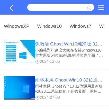
WindowsXP
Windows10
Windows7
Win
免激活 Ghost Win10纯净版 32位 V1910_18362.387
小编强烈的建议大家在安装windows10
官方原版64位iso镜像的时候先全面了解
一下这款系统，这款免激活ghost win10
2024-12-06
纯净版 32位_18362.387 iso镜像的配
置，性能和安全等方面都设计到我们的使
用的过程，所以，接着我们就来详细的了
雨林木风 Ghost Win10 32位通用最新版 v2023.11
解一下使用微软官方原版win10 1903 iso
镜像制作的win10纯净版32位系统的详细
雨林木风 Ghost Win10 32位通用最新版
内容吧。
v2023.11系统优化了开始界面，图标界
面更加直观，任务栏和开始菜单变为居中
2024-07-08
显示，并且使用了全新的图标，视觉效果
更加舒适。同时拥有严格的审核机制，安