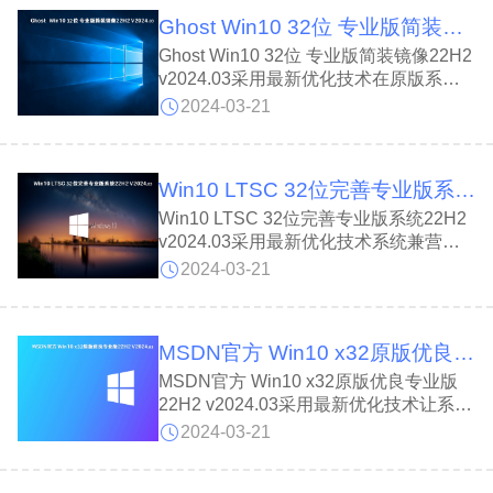
单的设置调整;另外还集成最全面的硬件
Ghost Win10 32位 专业版简装镜像22H2 v2024.03
驱动，保障系统的流畅性与稳定性，避免
了蓝屏问题的发生。
Ghost Win10 32位 专业版简装镜像22H2
v2024.03采用最新优化技术在原版系统
的基础上进行了大量的优化,保证电脑游
2024-03-21
戏和工具的正常运行，系统增强了资源管
理器功能，进行智能检测根据后台操作程
序，避免电脑蓝屏现象的发生。可以轻松
Win10 LTSC 32位完善专业版系统22H2 v2024.03
安装各种笔记本电脑和台式电脑。
Win10 LTSC 32位完善专业版系统22H2
v2024.03采用最新优化技术系统兼营性
稳定性安全性强!完全无人值守自动安
2024-03-21
装，通过数台不同硬件型号计算机测试安
装均无蓝屏现象，硬件完美驱动。系统经
过优化,启动服务经过仔细筛选,确保优化
MSDN官方 Win10 x32原版优良专业版22H2 v2024.03
的同时保证系统的稳定，内存消耗低。
MSDN官方 Win10 x32原版优良专业版
22H2 v2024.03采用最新优化技术让系统
拥有最稳定的运行环境，多个功能组件的
2024-03-21
性能都得到了大幅度增强，强大的专业装
机技术已经不在需要人为进行操作了，支