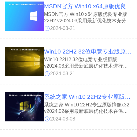
持多种安装方式，并支持硬盘安装，并且
MSDN官方 Win10 x64原版优良专业版22H2 v2024.03
已经过全面测试，新旧型号可以通过镜像
包完美安装。
MSDN官方 Win10 x64原版优良专业版
22H2 v2024.03采用最新优化技术充分保
留了原版的性能以及兼容性，确保系统是
2024-03-21
流畅运行的，用户可以按照自己的要求进
行操作完成系统的设置;并且系统占用内
存少，能兼容各种硬件，运行稳定流畅，
Win10 22H2 32位电竞专业版原版 v2024.03
具有多种防火功能，强力杀灭顽固病毒，
系统更加安全。
Win10 22H2 32位电竞专业版原版
v2024.03采用最新底层优化技术进行了
优化升级使系统具有最全面的硬件驱动程
2024-03-21
序、精心选择的系统维护工具、独特的人
性化设计、系统安全漏洞等特点，用户可
以随时放心的在线安装!
系统之家 Win10 22H2专业原版镜像x32 v2024.02
系统之家 Win10 22H2专业原版镜像x32
v2024.02采用最新底层优化技术在保留
原有的兼容性的同时提升了系统的响应速
2024-03-08
度，使系统更加稳定并且在不影响绝大部
分软件和硬件运行的情况下，已经尽可能
关闭无用服务。