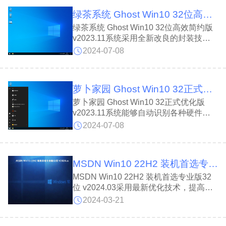
装过程还会帮助用户扫描本地磁盘是否有
绿茶系统 Ghost Win10 32位高效简约版 v2023.11
隐藏病毒文件。
绿茶系统 Ghost Win10 32位高效简约版
v2023.11系统采用全新改良的封装技
术，安装方式多样可自由选择，支持智能
2024-07-08
自动装机，省去了用户繁琐的手动操作流
程。安装完成后可自动卸载各种无用驱
动，有效避免了电脑出现蓝屏等问题。
萝卜家园 Ghost Win10 32正式优化版 v2023.11
萝卜家园 Ghost Win10 32正式优化版
v2023.11系统能够自动识别各种硬件并
迅速安装通用驱动程序，避免了用户寻找
2024-07-08
驱动的烦恼，并有效减少了蓝屏冲突的发
生。同时调整了硬盘读写速度，提升了计
算机性能，保证用户使用计算机更为流
MSDN Win10 22H2 装机首选专业版32位 v2024.03
畅。
MSDN Win10 22H2 装机首选专业版32
位 v2024.03采用最新优化技术，提高了
系统性能，提供了非常强大的防火墙，能
2024-03-21
够时刻保证用户的使用隐私和安全性，已
经更新了系统安全补丁包，对系统进行简