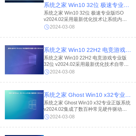
系统之家 Win10 32位 极速专业版ISO v2024.02
系统之家 Win10 32位 极速专业版ISO
v2024.02采用最新优化技术让系统内存
消耗低、实用、反应迅速并且兼营性、稳
2024-03-08
定性、安全性较均强还收集市场常用硬件
驱动程序，提高系统性能!
系统之家 Win10 22H2 电竞游戏专业版32位 v2024.02
系统之家 Win10 22H2 电竞游戏专业版
32位 v2024.02采用最新优化技术自带安
全软件，自动屏蔽木马病毒阻止病毒运
2024-03-08
行，阻挡填出IE插件，用户可以通过任务
栏的Task view按钮来查看当前所选择的
桌面正在运行的程序，在下方则可快捷的
系统之家 Ghost Win10 x32专业正版系统 v2024.02
增加多个虚拟桌面并且切换及关闭桌面。
系统之家 Ghost Win10 x32专业正版系统
v2024.02集成了数百种常见硬件驱动，
几乎所有驱动能自动识别并安装好并且自
2024-03-08
带WinPE微型操作系统和常用分区工
具、DOS工具，装机备份维护轻松无
忧。