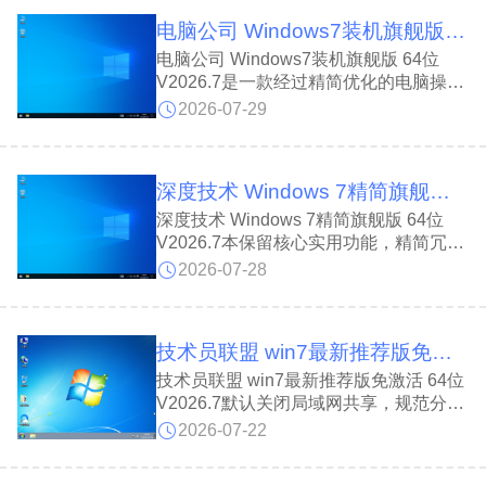
不含病毒捆绑，安装完毕建议校验 MD5
电脑公司 Windows7装机旗舰版 64位 V2026.7
值，保障系统文件完整安全。
电脑公司 Windows7装机旗舰版 64位
V2026.7是一款经过精简优化的电脑操作
系统。基于原版母盘优化调整，内置 155
2026-07-29
个系统更新补丁，预装全套 VC++ 以及
DirectX 9.0c 常用运行库。电脑公司
Windows7装机旗舰版 64位 V2026.7支
深度技术 Windows 7精简旗舰版 64位 V2026.7
持无人值守全自动安装，组装机、各类品
牌机都能够良好兼容，整体运行稳定流
深度技术 Windows 7精简旗舰版 64位
畅，系统安装完成之后磁盘占用为
V2026.7本保留核心实用功能，精简冗余
16GB。
组件，累计整合149个官方更新补丁，适
2026-07-28
配笔记本、品牌机、组装机及老旧电脑。
深度技术 Windows 7精简旗舰版 64位
V2026.7系统安装流程简单高效，十分钟
技术员联盟 win7最新推荐版免激活 64位 V2026.7
内即可完成部署，全程检测无病毒，安装
后仅占用16GB存储空间，使用前可通过
技术员联盟 win7最新推荐版免激活 64位
核对文件信息、MD5校验保障安全性。
V2026.7默认关闭局域网共享，规范分区
配置，禁止空密码访问共享。技术员联盟
2026-07-22
win7最新推荐版免激活 64位 V2026.7系
统优化磁盘读写，开关机检测后台进程，