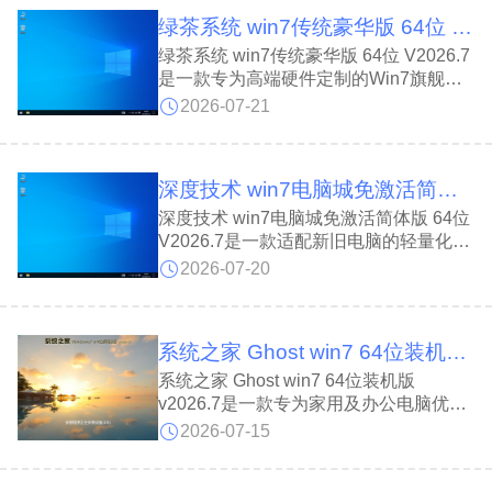
妥善保存数据避免丢失。支持自定义系统
绿茶系统 win7传统豪华版 64位 V2026.7
菜单与操作选项，自带硬件检测能力，自
动匹配适配驱动，兼顾数据安全、运行稳
绿茶系统 win7传统豪华版 64位 V2026.7
定性与硬件兼容表现。
是一款专为高端硬件定制的Win7旗舰系
统，深度精简启动项与服务，集万能驱动
2026-07-21
与智能分区于一体。绿茶系统 win7传统
豪华版 64位 V2026.7通过优化网络及底
层算法，杜绝软件自启，实现秒开体验，
深度技术 win7电脑城免激活简体版 64位 V2026.7
为您打造纯净、高效且安全的极致操作环
境。
深度技术 win7电脑城免激活简体版 64位
V2026.7是一款适配新旧电脑的轻量化优
化装机系统;深度技术 win7电脑城免激活
2026-07-20
简体版 64位 V2026.7净无捆绑，针对
AMD、Intel主流CPU做了专属性能优
化，自带病毒查杀、触控优化与支付防
系统之家 Ghost win7 64位装机版 v2026.7
护，精简系统冗余的同时，兼顾流畅度、
稳定性与硬件兼容性。
系统之家 Ghost win7 64位装机版
v2026.7是一款专为家用及办公电脑优化
的精简装机系统。系统之家 Ghost win7
2026-07-15
64位装机版 v2026.7采用新式封装技术，
装机耗时短、效率极高。系统预置全套运