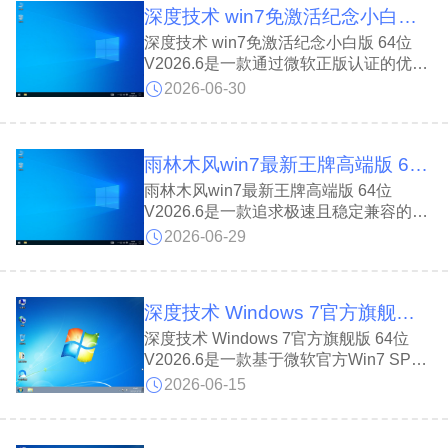
深度技术 win7免激活纪念小白版 64位 V2026.6
用户轻松获得稳定流畅的体验。
深度技术 win7免激活纪念小白版 64位
V2026.6是一款通过微软正版认证的优化
系统;深度技术 win7免激活纪念小白版 64
2026-06-30
位 V2026.6尽可能关闭非必要服务以提升
速度，支持软硬件在线更新，删除多余提
醒，关机时自动结束应用，优化防火墙和
雨林木风win7最新王牌高端版 64位 V2026.6
病毒库，确保安全且无垃圾文件，带来理
想的运行体验。
雨林木风win7最新王牌高端版 64位
V2026.6是一款追求极速且稳定兼容的系
统，雨林木风win7最新王牌高端版 64位
2026-06-29
V2026.6集成海量驱动装完即用，经过精
简优化和内存管理提升性能，独创双激活
模式支持在线更新，带来高效纯净体验。
深度技术 Windows 7官方旗舰版 64位 V2026.6
深度技术 Windows 7官方旗舰版 64位
V2026.6是一款基于微软官方Win7 SP1
64位旗舰版深度定制的纯净操作系统;深
2026-06-15
度技术 Windows 7官方旗舰版 64位
V2026.6系统集成155个安全补丁、NET
4.8、DirectX及全套VC++运行库，完美