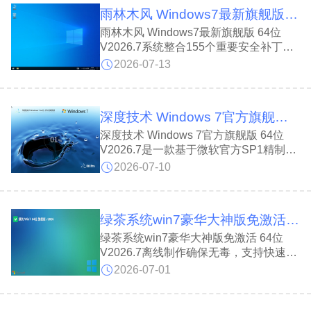
行支持组件，完美兼容各类新版应用软
雨林木风 Windows7最新旗舰版 64位 V2026.7
件，同时优化安全防护与运行机制，精简
冗余项目，在保障稳定安全的同时，大幅
雨林木风 Windows7最新旗舰版 64位
提升电脑整体运行流畅度。
V2026.7系统整合155个重要安全补丁，
新增笔记本A5蓝屏修复补丁，有效规避
2026-07-13
安装报错问题。雨林木风 Windows7最新
旗舰版 64位 V2026.7在保留原版绝大部
分功能的基础上精简冗余组件、优化后台
深度技术 Windows 7官方旗舰版 64位 V2026.7
服务，占用资源更低、运行流畅，适配老
旧电脑及政企日常办公、学习使用。
深度技术 Windows 7官方旗舰版 64位
V2026.7是一款基于微软官方SP1精制的
操作系统，深度技术 Windows 7官方旗
2026-07-10
舰版 64位 V2026.7支持7/8代CPU。集成
155个安全补丁及全套运行库，兼容性极
佳，严格查杀确保纯净无插件,保留经典
绿茶系统win7豪华大神版免激活 64位 V2026.7
纸牌游戏，系统安全稳定，适配老旧软硬
件环境，值得信赖。
绿茶系统win7豪华大神版免激活 64位
V2026.7离线制作确保无毒，支持快速还
原和自动安装;绿茶系统win7豪华大神版
2026-07-01
免激活 64位 V2026.7内置数百种硬件驱
动，能自动识别适配最新高端配置，针对
主流机型优化，性能全开，兼容性强，让