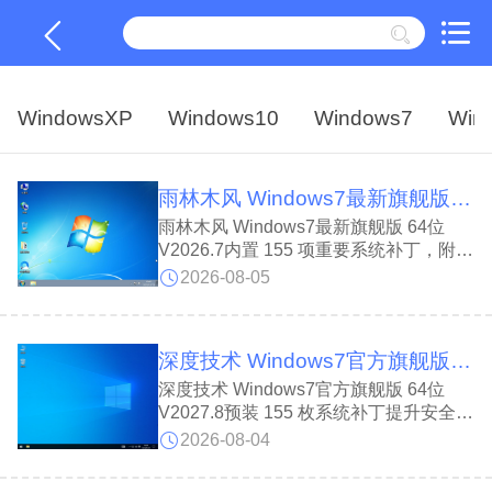
WindowsXP
Windows10
Windows7
Win
雨林木风 Windows7最新旗舰版 64位 V2026.7
雨林木风 Windows7最新旗舰版 64位
V2026.7内置 155 项重要系统补丁，附带
笔记本 A5 蓝屏修复补丁，规避装机蓝屏
2026-08-05
问题。雨林木风 Windows7最新旗舰版
64位 V2026.7系统精简冗余组件，保留
原版九成九完整功能，按需开关系统服
深度技术 Windows7官方旗舰版 64位 V2027.8
务，适配七代及更早台式、笔记本设备，
七代以上硬件不建议安装，流畅耐用不易
深度技术 Windows7官方旗舰版 64位
卡顿，适配老旧主机、政企办公与日常学
V2027.8预装 155 枚系统补丁提升安全
习场景。
性，配齐各类游戏运行组件，老旧软件与
2026-08-04
游戏均可兼容。深度技术 Windows7官方
旗舰版 64位 V2027.8系统经过全盘查杀