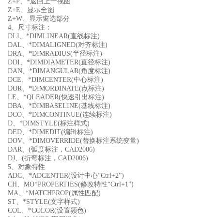
Z+P、*返回上一视图
Z+E、显示全图
Z+W、显示窗选部分
4、尺寸标注：
DLI、*DIMLINEAR(直线标注)
DAL、*DIMALIGNED(对齐标注)
DRA、*DIMRADIUS(半径标注)
DDI、*DIMDIAMETER(直径标注)
DAN、*DIMANGULAR(角度标注)
DCE、*DIMCENTER(中心标注)
DOR、*DIMORDINATE(点标注)
LE、*QLEADER(快速引出标注)
DBA、*DIMBASELINE(基线标注)
DCO、*DIMCONTINUE(连续标注)
D、*DIMSTYLE(标注样式)
DED、*DIMEDIT(编辑标注)
DOV、*DIMOVERRIDE(替换标注系统变量)
DAR、(弧度标注，CAD2006)
DJ、(折弯标注，CAD2006)
5、对象特性
ADC、*ADCENTER(设计中心“Ctrl+2”)
CH、MO*PROPERTIES(修改特性“Ctrl+1”)
MA、*MATCHPROP(属性匹配)
ST、*STYLE(文字样式)
COL、*COLOR(设置颜色)