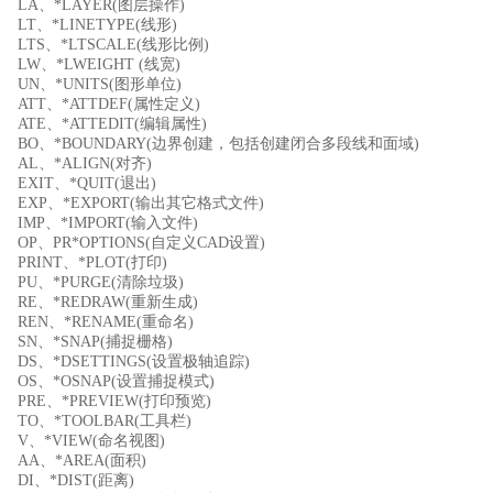
LA、*LAYER(图层操作)
LT、*LINETYPE(线形)
LTS、*LTSCALE(线形比例)
LW、*LWEIGHT (线宽)
UN、*UNITS(图形单位)
ATT、*ATTDEF(属性定义)
ATE、*ATTEDIT(编辑属性)
BO、*BOUNDARY(边界创建，包括创建闭合多段线和面域)
AL、*ALIGN(对齐)
EXIT、*QUIT(退出)
EXP、*EXPORT(输出其它格式文件)
IMP、*IMPORT(输入文件)
OP、PR*OPTIONS(自定义CAD设置)
PRINT、*PLOT(打印)
PU、*PURGE(清除垃圾)
RE、*REDRAW(重新生成)
REN、*RENAME(重命名)
SN、*SNAP(捕捉栅格)
DS、*DSETTINGS(设置极轴追踪)
OS、*OSNAP(设置捕捉模式)
PRE、*PREVIEW(打印预览)
TO、*TOOLBAR(工具栏)
V、*VIEW(命名视图)
AA、*AREA(面积)
DI、*DIST(距离)