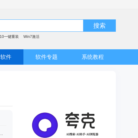
搜索
n10一键重装
Win7激活
脑软件
软件专题
系统教程
活HWIDGen_最新win10激活工具