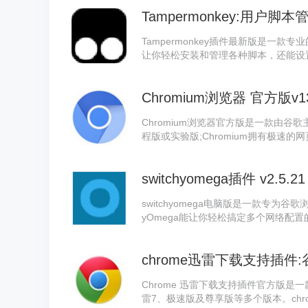
Tampermonkey:用户脚
Tampermonkey插件最新版是一款专
让你轻松安装和管理各种脚本，还能设置自动
图标会显示当前页面运行脚本的数量，
加强大和个性化。
Chromium浏览器 官方版v138
Chromium浏览器官方版是一款由谷
程版或实验版;Chromium拥有极速
流畅便捷;同时Chromium优化了配
手动启用。
switchyomega插件 v2.5.21
switchyomega电脑版是一款专为谷
yOmega能让你轻松搞定多个网络配置的
Omega支持各种代理设置管理，支持
览器都特别方便。
Chrome 迅雷下载支持插件官方版
雷7、极速版及尊享版等多个版本。chrom