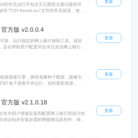
查看
为解决CAD软件无法打开包含天正图形元素问题而开
TCH Kernel.arx"文件的常见错误，使用
浏览和修改天正图形。该工具还提供图形导出
需将其复制到CAD或3DS Max的安装目
版 v2.0.0.4
作。
查看
可靠、运行稳定的网上银行辅助工具。该软
，旨在帮助用户配置符合河北农信网上银行使
登录并安全使用河北农信网上银行服务。
查看
力链接搜索引擎，拥有海量种子数据，能够为
子BT兔子昼夜不停运行，实时更新资源，确
。作为热门的BT种子搜索与下载工具，磁力
用户快速找到所需内容，是便捷实用的资源获
版 v2.1.0.18
查看
款专为用户便捷安装和配置网上银行而设计的
自动识别并安装必需的网银驱动及控件，保障
农村信用社网银向导功能涵盖USB Key管
容多种操作系统，用户仅需遵循向导提示逐步