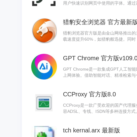
用户快速识别网页中使用的字体。通过这款W
捷地获取任何网站上的字体信息，从而
猎豹安全浏览器 官方最新版v9.0
猎豹浏览器官方版是由金山网络推出的
载速度提升60%，如猎豹般迅捷。同时
统，全面支持HTML5国际网页标准，
GPT Chrome 官方版v109.0.
GPT Chrome是一款集成GPT人
上网体验。借助智能对话、精准检索与个性
浏览效率，更让每次网络探索充满乐趣。
me为用户构建了一个更智能、更高效
CCProxy 官方版8.0
CCProxy是一款广受欢迎的国产代
容ADSL、专线、ISDN等多种连接方式
KS等多种代理协议，兼具代理共享上网与
界面直观、操作便捷，适用于不同用户
tch kernal.arx 最新版
率并保障信息安全。