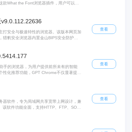
hat the Font浏览器插件，用户可以便
更高效地了解网页字体样式。
.112.22636
查看
主打安全与极速特性的浏览器。该版本网页加
，猎豹安全浏览器内置金山BIPS安全防护系
在实现极速浏览的同时确保优秀的兼容性。
5414.177
查看
工智能助手的浏览器，为用户提供前所未有的智能
化推荐功能，GPT Chrome不仅显著提升
凭借出色的性能与人性化设计，GPT Chro
的数字世界。
查看
理服务器软件，专为局域网共享宽带上网设计，兼
。该软件功能全面，支持HTTP、FTP、SOC
客户端权限管理两大核心功能。CCProxy
群体，可有效管控网络访问权限，提升工作效