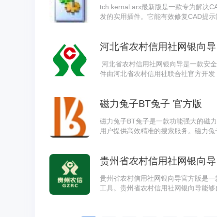
tch kernal.arx最新版是一款专
发的实用插件。它能有效修复CAD提示缺失"
户能够在不同版本的CAD软件中顺畅
功能，确保图纸的兼容性与完整性。用户只
河北省农村信用社网银向导 官方
录，即可在这些软件中无障碍地进行操
河北省农村信用社网银向导是一款安全
件由河北省农村信用社联合社官方开发
用要求的电脑环境，确保用户能够顺利
磁力兔子BT兔子 官方版
磁力兔子BT兔子是一款功能强大的磁
用户提供高效精准的搜索服务。磁力兔
保用户随时可搜索和使用最新磁力链接
兔子BT兔子汇聚全网视频资源，帮助
贵州省农村信用社网银向导 官方
取平台。
贵州省农村信用社网银向导官方版是一
工具。贵州省农村信用社网银向导能够
用户顺利使用各项网上银行功能。贵州省
理、签名控件、安全加固控件等，并兼