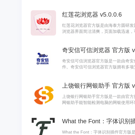
e 浏览器中无缝集成迅雷下载功能，chr
e 浏览时便捷调用迅雷进行高速下载。
红莲花浏览器 v5.0.0.6
红莲花浏览器官方版是由海泰方圆研发
浏览器界面简洁清爽，页面加载迅速，
障。红莲花浏览器具备多核兼容性与高
任体系，为政企用户提供全面的安全管
奇安信可信浏览器 官方版 v1.1
奇安信可信浏览器官方版是一款由奇安信
件。奇安信可信浏览器官方版拥有多项
等，能够有效地保护用户设备免受网络
方版还集成了多项实用工具，如收藏夹
上饶银行网银助手 官方版 v23
操作。
上饶银行网银助手官方版是一款由官方
网银助手能智能检测电脑的网银使用环
处于最佳网银操作状态。
What the Font：字体识别插
What the Font：字体识别插件官