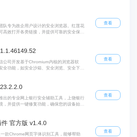
ome迅雷下载支持插件让用户在使用 Chrom
查看
团队专为政企用户设计的安全浏览器。红莲花
可高效打开各类链接，并提供可靠的安全保
度可定制性，支持国产密码算法及网络自主信
控功能。
.46149.52
查看
公司开发基于Chromium内核的浏览器软
安全功能，如安全沙箱、安全浏览、安全下载
攻击和恶意软件的侵害。奇安信可信浏览器官
、截图、画笔等，方便用户在浏览网页时进行
.2.2.0
查看
推出的专业网上银行安全辅助工具，上饶银行
境，并提供一键修复功能，确保您的设备始终
件 官方版 v1.4.0
查看
方版是一款Chrome网页字体识别工具，能够帮助