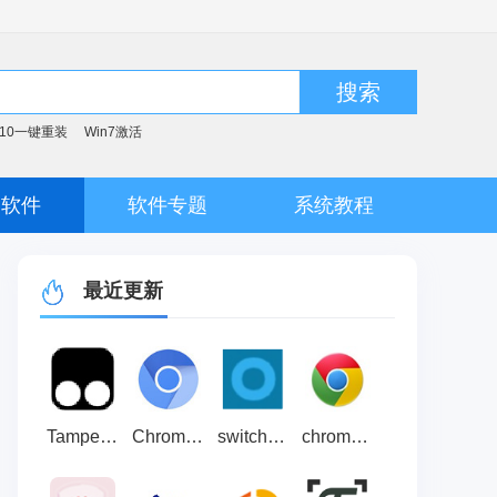
搜索
n10一键重装
Win7激活
脑软件
软件专题
系统教程
最近更新
Tampermonkey:用户脚本管理器谷歌插件 最新版 v4.9
Chromium浏览器 官方版v138.0.7204.158
switchyomega插件 v2.5.21
chrome迅雷下载支持插件:谷歌浏览器迅雷插件 官方版 v3.13