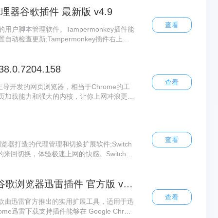
本管理器谷歌插件 最新版 v4.9
查看
业的用户脚本管理软件。Tampermonkey插件能
检查更新;Tampermonkey插件右上角
点击即可查看详情，让你的浏览器功能变得更
.0.7204.158
查看
歌主导开发的网页浏览器，相当于Chrome的工
的网页加载能力和强大的内核，让你上网冲浪更加
置并附加常用插件，部分默认停用，需要时可随时
查看
歌浏览器打造的代理管理和切换扩展软件;Switch
来回切换，体验极速上网的快感。Switchy
配置的导入导出，备份设置或者迁移到其他浏
chrome迅雷下载支持插件:谷歌浏览器迅雷插件 官方版 v3.13
查看
是一款由迅雷官方推出的实用扩展工具，适用于迅
e迅雷下载支持插件能够在 Google Chrom