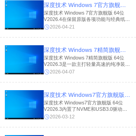
深度技术 Windows 7官方旗舰版 64位 V2026.4
杀毒查验，纯净无捆绑，下载后建议核对
MD5值确保安全无误。
深度技术 Windows 7官方旗舰版 64位
V2026.4在保留原版各项功能与经典纸牌
的基础上进行了适度精简。深度技术
2026-04-21
Windows 7官方旗舰版 64位 V2026.4系
统提前离线集成了DX9.0c与全系列
VC++运行库，并预先打齐了155个安全
深度技术 Windows 7精简旗舰版 64位 V2026.3
补丁，在保障老游戏和旧软件完美运行的
同时，也大幅提升了整体的安全防护等
深度技术 Windows 7精简旗舰版 64位
级。
V2026.3是一款主打轻量高速的纯净装机
系统。深度技术 Windows 7精简旗舰版
2026-04-07
64位 V2026.3基于微软官方最新版适度
精简，打满149个安全补丁，兼容新老笔
记本和组装机。系统安全无毒，装完仅占
深度技术 Windows7官方旗舰版 64位 V2026.3
16G，十分钟内就能快速搞定重装，让老
电脑也能焕发新生流畅运行。
深度技术 Windows7官方旗舰版 64位
V2026.3内置了NVME和USB3.0驱动，
支持7、8代CPU，完美解决了新电脑装
2026-03-12
不上系统的尴尬。深度技术 Windows7官
方旗舰版 64位 V2026.3系统集成了149
个安全补丁和全套运行库，不仅安全稳