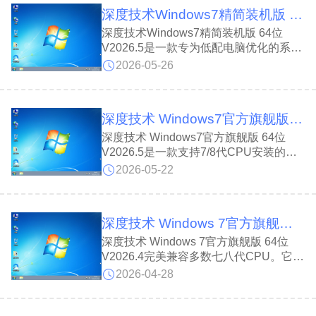
系统安装极速，十分钟内即可搞定，安全
深度技术Windows7精简装机版 64位 V2026.5
无毒且装完仅占16G空间，是老旧设备焕
发新生的绝佳选择。
深度技术Windows7精简装机版 64位
V2026.5是一款专为低配电脑优化的系统;
深度技术Windows7精简装机版 64位
2026-05-26
V2026.5通过移除多余组件减少资源占
用，大幅提升运行速度和稳定性，让老旧
硬件也能高效办公，充分利用有限资源，
深度技术 Windows7官方旗舰版 64位 V2026.5
操作流畅不卡顿。
深度技术 Windows7官方旗舰版 64位
V2026.5是一款支持7/8代CPU安装的经
典装机系统。深度技术 Windows7官方旗
2026-05-22
舰版 64位 V2026.5在保留原版功能与经
典纸牌游戏基础上适度优化，累积打上
155个安全补丁，并离线集成DirectX
深度技术 Windows 7官方旗舰版 64位 V2026.4
9.0c与全套VC++运行库，完美兼容老游
戏软件。
深度技术 Windows 7官方旗舰版 64位
V2026.4完美兼容多数七八代CPU。它不
仅打齐了155个安全补丁，还离线集成了
2026-04-28
各类常见运行库和DX9.0c，老游戏和软
件都能顺畅运行。深度技术 Windows 7
官方旗舰版 64位 V2026.4系统经过严格