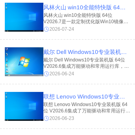
架构栏目，便于查看程序架构。同时配置
风林火山 win10全能特快版 64位 V2026.7
共享安全规则，禁止空密码接入，多项细
节调整让日常办公操作更加顺手。
风林火山 win10全能特快版 64位
V2026.7是一款定制优化版Win10镜像，
改善老旧设备安装缓慢问题，装机效率更
2026-07-24
高。风林火山 win10全能特快版 64位
V2026.7首次进桌面自动清理残留病毒，
内置万能驱动包，集成全套运行库;同时
戴尔 Dell Windows10专业装机版 64位 V2026.6
优化磁盘、网络相关设置，关闭多余安全
筛选功能，全方位提升整机运行与上网速
戴尔 Dell Windows10专业装机版 64位
度。
V2026.6集成万能驱动和常用运行库，优
化后运行更流畅，支持指纹识别和人脸登
2026-06-24
录。戴尔 Dell Windows10专业装机版 64
位 V2026.6系统保留商店功能可登微软账
号，安装完成后占用空间仅约9.5GB，兼
联想 Lenovo Windows10专业装机版 64位 V2026.6
顾了性能与实用性。
联想 Lenovo Windows10专业装机版 64
位 V2026.6集成了万能驱动和常用运行
库，兼容性强且运行流畅。联想 Lenovo
2026-06-23
Windows10专业装机版 64位 V2026.6支
持指纹、人脸识别及微软账号登录，完美