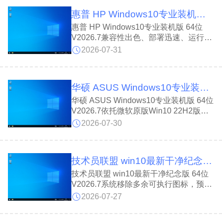
录，装好仅占用 9.5GB 磁盘空间，流畅
惠普 HP Windows10专业装机版 64位 V2026.7
度经过深度优化，台式笔记本均可安装。
惠普 HP Windows10专业装机版 64位
V2026.7兼容性出色、部署迅速、运行稳
定。惠普 HP Windows10专业装机版 64
2026-07-31
位 V2026.7基于官方 Win10 22H2 64 位
专业版封装，内置万能驱动、常用运行库
与 dll 组件。支持人脸、指纹识别，可正
华硕 ASUS Windows10专业装机版 64位 V2026.7
常登录微软商店账号，经过多项优化调
整，安装完成后磁盘占用大约 9.5GB，
华硕 ASUS Windows10专业装机版 64位
兼顾新旧设备安装使用需求。
V2026.7依托微软原版Win10 22H2版本
打磨优化。华硕 ASUS Windows10专业
2026-07-30
装机版 64位 V2026.7系统预置万能驱
动、全套运行库与常用DLL文件，占用空
间仅9.5GB，机身运行流畅稳定。支持人
技术员联盟 win10最新干净纪念版 64位 V2026.7
脸、指纹解锁及微软账号登录，安装便
捷、适配性广，新旧高低配电脑均可流畅
技术员联盟 win10最新干净纪念版 64位
适配使用。
V2026.7系统移除多余可执行图标，预览
界面更加直观;调整局域网共享相关策
2026-07-27
略，提升开机与内网访问速度。安装结束
自动清理冗余系统文件，任务管理器新增