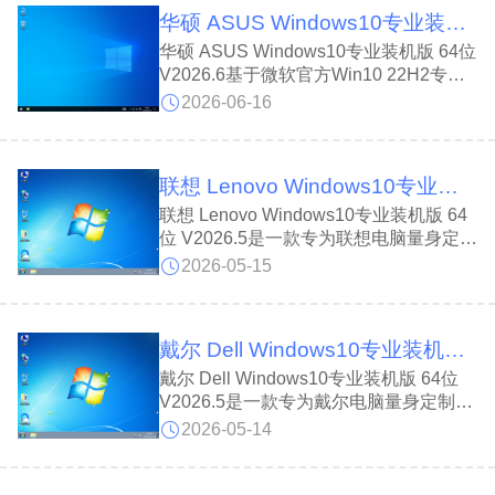
适配台式机和笔记本，安装后占用空间仅
华硕 ASUS Windows10专业装机版 64位 V2026.6
约9.5GB，新旧电脑都能轻松驾驭。
华硕 ASUS Windows10专业装机版 64位
V2026.6基于微软官方Win10 22H2专业
版离线制作，集成万能驱动与常用运行
2026-06-16
库，兼容性极强且安装飞速。不仅支持指
纹人脸识别与微软商店登录，华硕
ASUS Windows10专业装机版 64位
联想 Lenovo Windows10专业装机版 64位 V2026.5
V2026.6系统分区占用也仅9.5GB左右，
让华硕笔记本或台式机运行更稳定流畅。
联想 Lenovo Windows10专业装机版 64
位 V2026.5是一款专为联想电脑量身定制
的Win10专业版系统，如果你用不惯预装
2026-05-15
的Win11家庭版想换回经典操作，选它准
没错!联想 Lenovo Windows10专业装机
版 64位 V2026.5兼容性极强，运行稳定
戴尔 Dell Windows10专业装机版 64位 V2026.5
流畅，支持指纹人脸及商店登录，新老机
型都能轻松驾驭。
戴尔 Dell Windows10专业装机版 64位
V2026.5是一款专为戴尔电脑量身定制的
Win10专业装机系统，基于微软官方
2026-05-14
22H2离线精制。戴尔 Dell Windows10专
业装机版 64位 V2026.5集成万能驱动、
常用运行库及DLL文件，装完即用不报