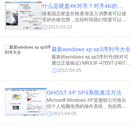
4.把下载下来的系统，Deepin_GhostXP
什么是硬盘4K对齐？对齐4K的好处！如何做到4K对齐?
随着固态硬盘价格逐渐进入消费者可以接
受的价格范围，近段时间我们明显可以感
受到各大电脑城固态硬盘销量要比之前好
2015-03-10
多的多不过对于固态硬盘由于很多朋友从
来没有使用过，加之缺乏全面了解，因此
对于固态硬盘后期使用往往会遇到狠得多
最新windows xp sp3序列号大全
困惑的东西，
最新的windows xp sp3序列号(绝对可
通过正版验证) MRX3F-47B9T-2487J-
KWKMF-RPWBYRK32D-P234B-
2015-04-05
JGG7Y-P7M6R-4J9PW HH8CK-
7QHJ8-TCQD9-QYFCF-99973
TYGDY-M4RQR-GPXJF-967DF-
VJCG6 XRCQH-4W3YB-36J2H-
GHOST XP SP3系统激活方法
FY2H3-9RGTQ
Microsoft Windows XP是微软公司推出
供个人电脑使用的操作系统，包括商用
及家用的台式电脑等。其RTM版于
2015-04-05
2001年8月24日发布；零售版于2001
年10月25日上市。其名字“XP”的意思
是英文中的“体验”，是继Windows