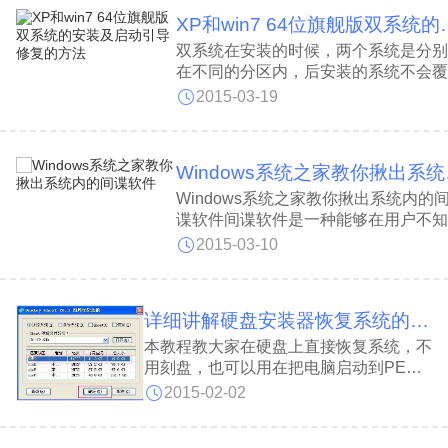
一分钟吗？有什么好的方法可以对系统进
XP和win7 64位旗
行设置，
双系统在安装的时候，两个系统是分别
在不同的分区内，后安装的系统不会覆
前一个系统。而且每个单独的系统都有
2015-03-19
己的分区格式，不会造成冲突的。安装
双系统后，在启动的时候，有一个多重
动的选择菜单，可以选择进入那个操作
Win
统。
Windows系统之家教你揪出系统内的
谍软件间谍软件是一种能够在用户不知
的情况下，在其电脑上安装后门、收集
2015-03-10
户信息的软件。它能够削弱用户对其使
经验、隐私和系统安全的物质控制能力
使用用户的系统资源，包括安装在他们
详细讲解硬盘安装器恢复系统的方法[组图]
脑上的程序；
本教程教大家在硬盘上直接恢复系统，不
用刻盘，也可以用在把电脑启动到PE
下，按这种方式直接在硬盘上恢复系统。
2015-02-02
1.开始下载硬盘安装器2.下载最新的系统
3.下载后，打开这个软件，运行后好下图