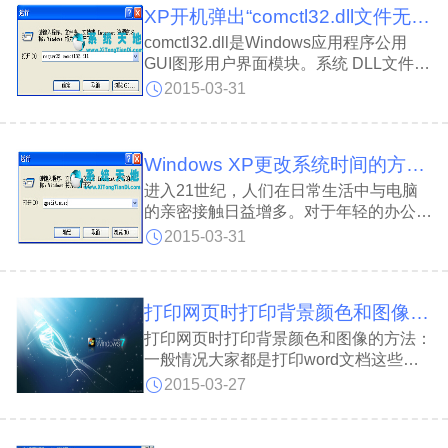
XP开机弹出“comctl32.dll文件无法找到”错误怎么办？
2000及Windows ME之后的下一代
Windows操作系统，
comctl32.dll是Windows应用程序公用
GUI图形用户界面模块。系统 DLL文件：
是常见错误： File Not Found, Missing
2015-03-31
File, Exception Errors 在使用XP系统过
程中，一些用户开机时弹出
了“comctl32.dll文件无法找到”的错误问
Windows XP更改系统时间的方法步骤
题，
进入21世纪，人们在日常生活中与电脑
的亲密接触日益增多。对于年轻的办公室
上班族、在校学生、技术研究人员来说，
2015-03-31
工作和学习更是离不开电脑。Windows
XP系统时间不够精准，欲修改系统时间
时，系统出现了“您没有适当的特权级，
打印网页时打印背景颜色和图像的方法
打印网页时打印背景颜色和图像的方法：
一般情况大家都是打印word文档这些比
较多，很多人对打印网页那些不熟悉，背
2015-03-27
景颜色，网页图像这些不怎么了解。下面
就由我来告诉大家打印网页时打印背景颜
色和图像的方法：