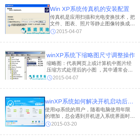
被自动改为某网站的网址。2.表现形式：
Win XP系统传真机的安装配置
传真机是应用扫描和光电变换技术，把
文件、图表、照片等静止图像转换成电
信号，传送到接收端，以记录形式进行
2015-04-07
复制的通信设备。XP系统传真机的配
置操作分享给大家。一些用户在XP系
统中安装好驱动后，却不知怎样配置传
winXP系统下缩略图尺寸调整操作
真机，
缩略图：代表网页上或计算机中图片经
压缩方式处理后的小图 ，其中通常会包
含指向完整大小的图片的超链接。缩略
2015-04-07
图用于在 Web 浏览器中更加迅速地装入
图形或图片较多的网页。因其小巧，加
载速度非常快，故用于快速浏览。
winXP系统如何解决开机启动后操作迟延的方法
使用xp系统的用户，随着电脑使用年限
的增加，总会遇到开机进入系统界面时，
鼠标点击什么都没有反应，大概一分钟左
2015-03-20
右系统才恢复正常，遇到这种延迟情况我
们应该怎么办呢？难道就盯着电脑屏幕等