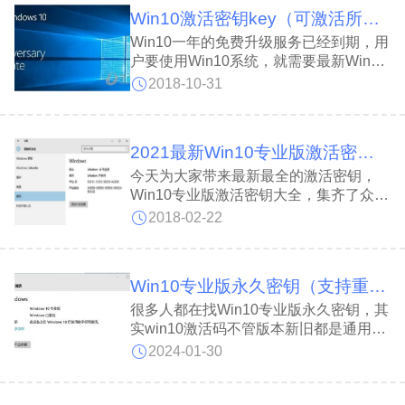
的秘钥就可以了。下面小编将给大家分享
Win10激活密钥key（可激活所有版本）
2020最新的Win10激活密钥key 。
Win10一年的免费升级服务已经到期，用
户要使用Win10系统，就需要最新Win10
密钥来激活Win10，一般激活Win10系统
2018-10-31
有两种方式，一是使用Win10产品密钥，
二是使用HWIDGen 数字激活工具（亲测
有效）官方有提供Win10专业版等多种版
2021最新Win10专业版激活密钥KEY推荐
本的激活码key，这边系统天地小编为大
家整理最新windows10序列号激活密
今天为大家带来最新最全的激活密钥，
匙。
Win10专业版激活密钥大全，集齐了众多
的Win10各版本的激活密钥（其它密
2018-02-22
钥），不管你是哪种Win10系统，都可以
在Win10专业版激活密钥大全中找到。
Win10专业版激活密钥大全是微软公司新
Win10专业版永久密钥（支持重装）
推出的一批激活码，我们如果想使用激活
Win10系统就可以使用这个Win10专业版
很多人都在找Win10专业版永久密钥，其
激活密钥大全，Win10专业版激活密钥大
实win10激活码不管版本新旧都是通用
全可以帮助大家顺利的激活系统。
的，也就是说一个win10专业版key，可
2024-01-30
以同时激活windows10专业版1809、
1803、1709、1703、1607、1511等全