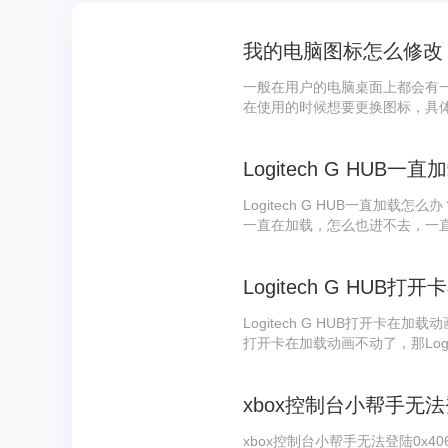
我的电脑图标怎么修改
一般在用户的电脑桌面上都会有
在使用的时候想要更换图标，具
起具体来看看怎么解决这个问题吧
2、在个性化中点击主题 3、点击
Logitech G HUB一直加载怎么
一直在加载，怎么也进不去，一
怎么办呢？我们应该如何解决这
法教给你们，希望可以帮助到你
Logitech G HU
Logitech G HUB打开卡在加载
打开卡在加载动画不动了，那Logi
上的一些方法并不能一劳永逸，
面操作永久解除烦人的卡加载动
xbox控制台小帮手无法
xbox控制台小帮手无法登陆0x4