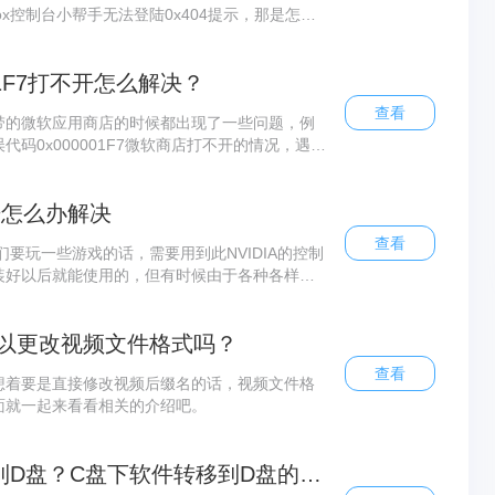
ox控制台小帮手无法登陆0x404提示，那是怎么
下来跟着小编一起看看详细的xbox控制台小帮
01F7打不开怎么解决？
查看
带的微软应用商店的时候都出现了一些问题，例
码0x000001F7微软商店打不开的情况，遇到
下面小编就带着大家一起具体来看看怎么解决
打不
开怎么办解决
查看
我们要玩一些游戏的话，需要用到此NVIDIA的控制
装好以后就能使用的，但有时候由于各种各样的
能用了，这时候要怎么解决呢，下面就介绍几种实测
以更改视频文件格式吗？
查看
想着要是直接修改视频后缀名的话，视频文件格
面就一起来看看相关的介绍吧。
电脑C盘的软件怎么移到D盘？C盘下软件转移到D盘的操作方法