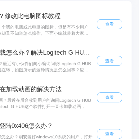
？修改此电脑图标教程
查看
一个我的电脑或此电脑的图标，但是有不少用户
体却又不知道怎么操作。下面小编就带着大家一
！ 操作方法： 1、右键单击桌面选择个性化
Logitech G HUB一直加载怎么办？解决Logitech G HUB一直在加载问题的方法
查看
办？最近有小伙伴们向小编询问说Logitech G HUB
直在转，如图所示的这种情况是怎么回事？应该
个问题呢？针对这一问题小编总结出来了几种方
呀
B打开卡在加载动画的解决方法
查看
动画？最近在后台收到用户的询问Logitech G HUB
tech G HUB这个软件打开一直卡加载动画，网
小编整理实验了一番总结出的方法来啦！按照下
画
登陆0x406怎么办？
查看
06怎么办？刚安装好windows10系统的用户，打开