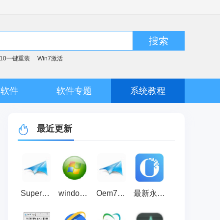
搜索
n10一键重装
Win7激活
脑软件
软件专题
系统教程
最近更新
SuperOem7 V2（win7激活工具）
windows loader(win8激活工具) v2.5 绿色版
Oem7F7(win7激活工具) V7.0 绿色版
最新永中office2021个人版免费官方版