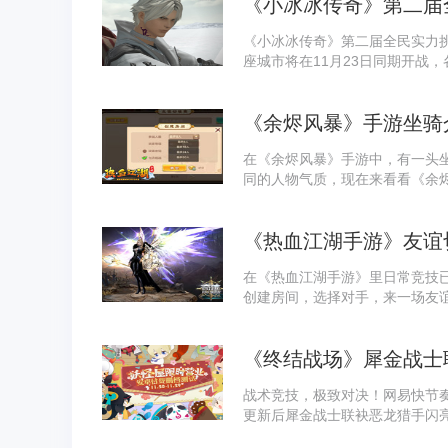
《小冰冰传奇》第二届
《小冰冰传奇》第二届全民实力
座城市将在11月23日同期开战
《余烬风暴》手游坐骑
在《余烬风暴》手游中，有一头
同的人物气质，现在来看看《余
《热血江湖手游》友谊
在《热血江湖手游》里日常竞技
创建房间，选择对手，来一场友
《终结战场》犀金战士
战术竞技，极致对决！网易快节奏
更新后犀金战士联袂恶龙猎手闪亮