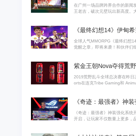
在广州一场品牌跨界合作的新闻
王老吉，破次元壁玩出新高度。
《最终幻想14》伊甸希
全球人气MMORPG《最终幻想1
觉醒之章」即将来袭！和伙伴们
紫金王朝Nova夺得荒
2019荒野乱斗全球总决赛在昨日
orts在连克Tribe Gaming和 A
《奇迹：最强者》神装
《奇迹：最强者》神装强化系统
开启，让玩家不仅数量上更多，