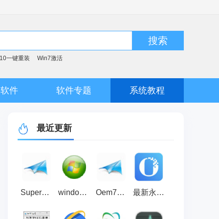
搜索
n10一键重装
Win7激活
脑软件
软件专题
系统教程
最近更新
SuperOem7 V2（win7激活工具）
windows loader(win8激活工具) v2.5 绿色版
Oem7F7(win7激活工具) V7.0 绿色版
最新永中office2021个人版免费官方版