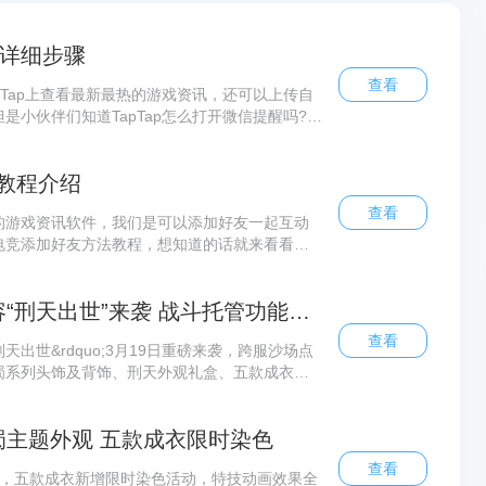
的详细步骤
查看
pTap上查看最新最热的游戏资讯，还可以上传自
是小伙伴们知道TapTap怎么打开微信提醒吗?下
，感兴趣的小伙伴不要错过哦!
教程介绍
查看
的游戏资讯软件，我们是可以添加好友一起互动
电竞添加好友方法教程，想知道的话就来看看
《神武4》手游全新内容“刑天出世”来袭 战斗托管功能限服开放
查看
刑天出世&rdquo;3月19日重磅来袭，跨服沙场点
蜀系列头饰及背饰、刑天外观礼盒、五款成衣新
蜀主题外观 五款成衣限时染色
查看
观，五款成衣新增限时染色活动，特技动画效果全