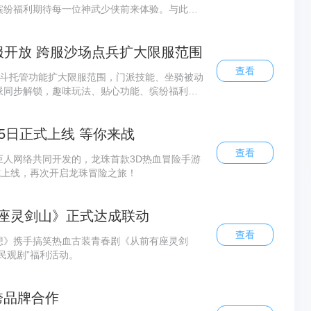
缤纷福利期待每一位神武少侠前来体验。与此同
服开放 跨服沙场点兵扩大限服范围
查看
战斗托管功能扩大限服范围，门派技能、坐骑被动
派同步解锁，趣味玩法、贴心功能、缤纷福利期
5日正式上线 等你来战
查看
巨人网络共同开发的，龙珠首款3D热血冒险手游
式上线，再次开启龙珠冒险之旅！
座灵剑山》正式达成联动
查看
想》携手搞笑热血古装青春剧《从前有座灵剑
民观剧”福利活动。
跨品牌合作