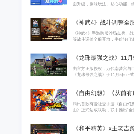
面升级，趣味玩法、贴心功能、
时，跨平台新服&ldquo;天外云
《神武4》战斗调整全
《神武4》手游跨服沙场点兵、
等战斗调整全服开放，半价转门
待每一位神武少侠前来体验
《龙珠最强之战》11月
由官方正版授权，万代南梦宫与
《龙珠最强之战》于11月5日正
《自由幻想》《从前有
腾讯首款有爱社交手游《自由幻
山》正式达成联动，联手推出“全
《和平精英》x王老吉