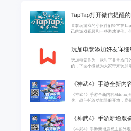
TapTap打开微信提醒
喜欢玩游戏的小伙伴们经常在Ta
己的游戏视频和一些游戏评价。但
面小编给大家整理了相关步骤介绍
玩加电竞添加好友详细
玩加电竞作为一款时下非常热门
的，下面小编就为大家带来玩加
吧。
《神武4》手游全新内容&ldquo;
兵、战斗托管功能限服开放，鹿
增染色全服开放，欢乐神武4
《神武4》手游新增鹿
《神武4》手游新增鹿蜀主题外