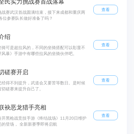
全民实力挑战赛首战落幕
查看
挑战赛武汉首战圆满结束，接下来成都和重庆两
，各位参赛队长做好准备了吗？
介绍
查看
坐骑可是超拉风的，不同的坐骑搭配可以彰显不
烬风暴》手游中有哪些拉风的坐骑伙伴吧。
切磋赛开启
查看
已经得不到提升，武道会又要苦等数日。是时候
谊切磋赛来提升自己了。
联袂恶龙猎手亮相
查看
开黑枪战竞技手游《终结战场》11月20日维护
的登场， 全新新赛季即将启航