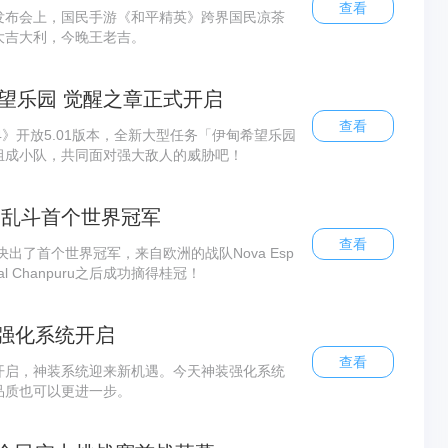
查看
发布会上，国民手游《和平精英》跨界国民凉茶
大吉大利，今晚王老吉。
望乐园 觉醒之章正式开启
查看
4》开放5.01版本，全新大型任务「伊甸希望乐园
组成小队，共同面对强大敌人的威胁吧！
野乱斗首个世界冠军
查看
决出了首个世界冠军，来自欧洲的战队Nova Esp
nimal Chanpuru之后成功摘得桂冠！
强化系统开启
查看
开启，神装系统迎来新机遇。今天神装强化系统
品质也可以更进一步。