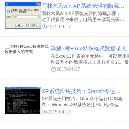
CPU的L1和L2缓存速度最快，内存次
雨林木风win XP系统光驱的隐藏步骤
之，
雨林木风win XP系统光驱的隐藏步骤：
对于很多用户来说，电脑用来读写光碟内
容的机器，也是在台式机和笔记本便携式
2015-04-17
电脑里比较常见的一个部件。随着多媒体
的应用越来越广泛，使得光驱在计算机诸
多配件中已经成为标准配置。
详解7种Exce
在Excel工作表的单元格中，可以使用
种最基本的数据格式：常数和公式。常
是指文字、数字、日期和时间等数据，
2015-04-17
可以包括逻辑值和错误值，每种数据都
它特定的格式和输入方法，为了使用户
输入数据有一个明确的认识，
XP系统应用技巧：Start命令运行DOS程序
XP系统应用技巧：Start命令运行DOS程
序： WindowsXP系统妙用Start命令运行
DOS程序分享给大家。一些旧版本的软
2015-04-17
件需要在DOS下才能运行，一些用户使
用的是新版本的XP系统，由于新系统中
并没有DOS，怎么办呢？