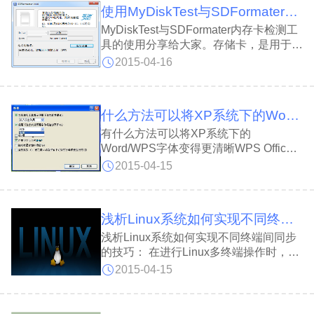
使用MyDiskTest与SDFormater内存卡检测工具的方法
MyDiskTest与SDFormater内存卡检测工
具的使用分享给大家。存储卡，是用于手
机、数码相机、便携式电脑、MP3和其
2015-04-16
他数码产品上的独立存储介质，一般是卡
片的形态，故统称为“存储卡”，又称为“数
码存储卡”、“数字存储卡”、“储存卡”等。
什么方法可以将XP系统下的Word/WPS字体变得更清晰?
有什么方法可以将XP系统下的
Word/WPS字体变得更清晰WPS Office
支持桌面和移动办公。且WPS移动版通
2015-04-15
过Google Play平台，已覆盖的50多个国
家和地区，WPS for Android在应用排行
榜上领先于微软及其他竞争对手，居同类
浅析Linux系统如何实现不同终端间同步的技巧
应用之首。
浅析Linux系统如何实现不同终端间同步
的技巧： 在进行Linux多终端操作时，如
果能够实现不同终端之间的同步，那么就
2015-04-15
能够在各个终端上显示相同的操作效果，
能够节省很多时间，操作方法也很简单，
下面小编就给大家介绍下Linux不同终端