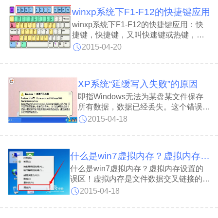
器中输入一个需要登录的网址时，
winxp系统下F1-F12的快捷键应用
winxp系统下F1-F12的快捷键应用：快
捷键，快捷键，又叫快速键或热键，指
通过某些特定的按键、按键顺序或按键
2015-04-20
组合来完成一个操作，很多快捷键往往
与如 Ctrl 键、Shift 键、Alt 键、Fn 键以
及 Windows 平台下的 Windows 键和
XP系统“延缓写入失败”的原因
Mac 机上的 Meta 键等配合使
即指Windows无法为某盘某文件保存
所有数据，数据已经丢失。这个错误可
能是由于您的计算机硬件或者网络连接
2015-04-18
的失败而造成的，请尝试把这份文件保
存到别处。电脑用的是双硬盘，系统任
务栏弹出提示延缓写入失败。然后在电
什么是win7虚拟内存？虚拟内存设置的误区！
脑中D盘和G盘消失了。
什么是win7虚拟内存？虚拟内存设置的
误区！虚拟内存是文件数据交叉链接的活
动文件。是WINDOWS目录下的一个
2015-04-18
\"WIN386.SWP\"文件，这个文件会不断
地扩大和自动缩小。 就速度方面而言，