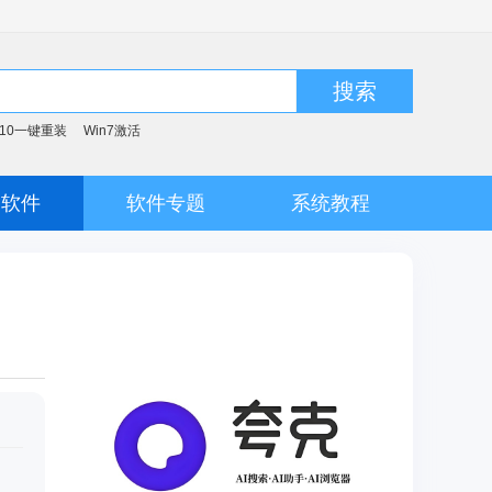
搜索
n10一键重装
Win7激活
脑软件
软件专题
系统教程