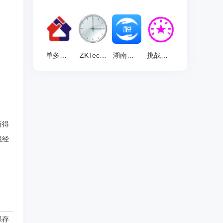
单多多 官方版 v16.0.0.435
ZKTeco考勤管理系统 官方版 v5.0
湖南省自然人电子税务局扣缴端 最新版 v3.1.237
挑战电子印章系统 V2010SDF版
所得
税经
保存