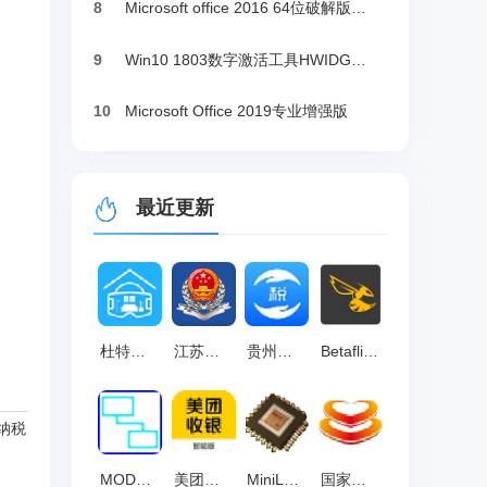
8
Microsoft office 2016 64位破解版下载
9
Win10 1803数字激活工具HWIDGen（推荐）
10
Microsoft Office 2019专业增强版
最近更新
杜特预见家软件 官方版 v2.0
江苏国税电子税务局 官方版 v10.07.0002
贵州省自然人电子税务局扣缴端 官方版 v3.1.237
Betaflight Configurator 最新版 v10.4.1
纳税
MODBUS-TCP Client Tester 官方版 v1.0
美团收银智能版 官方版 v5.60.1004
MiniLED Display HID 官方最新版 v10.0
国家税务总局河南省电子税务局 最新版 v3.18.11.25