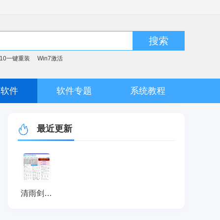
搜索
n10一键重装
Win7激活
脑软件
软件专题
系统教程
最近更新
清雨剑挑码助手 V20180216 破解版