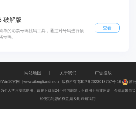
6 破解版
查看
简单的彩票号码挑码工具，通过对号码进行预
奖号码。
网站地图
|
关于我们
|
广告投放
家Win10官网（www.xitongtiandi.net） 版权所有
苏ICP备2023013757号-16
苏公网
件仅为个人学习测试使用，请在下载后24小时内删除，不得用于商业用途，否则后果自负，
如侵犯到您的权益,请及时通知我们!