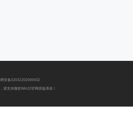
安备32032202000432
请支持微软Win10官网原版系统！