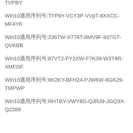
TVPBY
Win10通用序列号:TFP9Y-VCY3P-VVpT-8XXCC-
MF4YK
Win10通用序列号:236TW-X778T-8MV9F-937GT-
QVKBB
Win10通用序列号:87VT2-FY2XW-F7K39-W3T8R-
XMFGF
Win10通用序列号:6K2KY-BFH24-PJW6W-9GK29-
TMPWP
Win10通用序列号:RHTBY-VWY6D-QJRJ9-JGQ3X-
Q2289