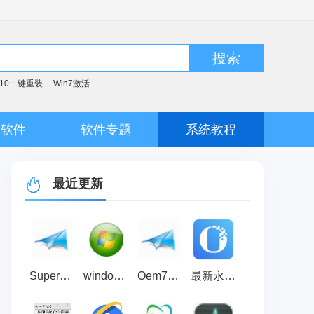
搜索
n10一键重装
Win7激活
脑软件
软件专题
系统教程
最近更新
SuperOem7 V2（win7激活工具）
windows loader(win8激活工具) v2.5 绿色版
Oem7F7(win7激活工具) V7.0 绿色版
最新永中office2021个人版免费官方版