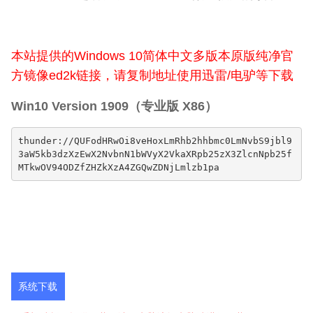
本站提供的Windows 10简体中文多版本原版纯净官
方镜像ed2k链接，请复制地址使用迅雷/电驴等下载
Win10 Version 1909（专业版 X86）
thunder://QUFodHRwOi8veHoxLmRhb2hhbmc0LmNvbS9jbl9
3aW5kb3dzXzEwX2NvbnN1bWVyX2VkaXRpb25zX3ZlcnNpb25f
MTkwOV94ODZfZHZkXzA4ZGQwZDNjLmlzb1pa
系统下载