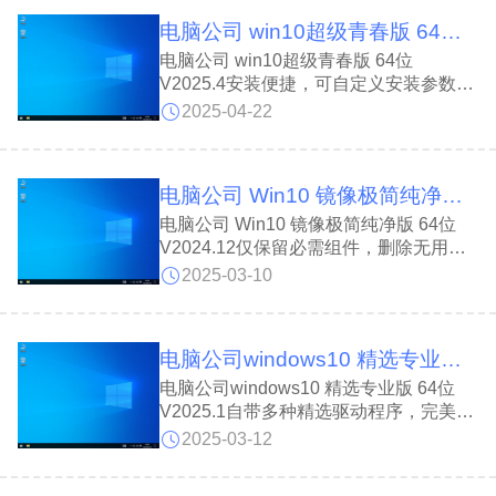
位 V2025.8系统已集成 万能驱动，有效
电脑公司 win10超级青春版 64位 V2025.4
提升稳定性与可靠性，减少因驱动问题导
致的崩溃。
电脑公司 win10超级青春版 64位
V2025.4安装便捷，可自定义安装参数，
系统安装仅需5-6分钟，自动继承必要文
2025-04-22
件，方便用户随时下载各类软件和游戏;
电脑公司 win10超级青春版 64位
V2025.4关闭“突出显示新安装的程序”功
电脑公司 Win10 镜像极简纯净版 64位 V2024.12
能，应用商店上架众多热门应用，安全下
载无忧。
电脑公司 Win10 镜像极简纯净版 64位
V2024.12仅保留必需组件，删除无用软
件，运行更流畅。电脑公司 Win10 镜像
2025-03-10
极简纯净版 64位 V2024.12占用空间极
小，不占内存资源，安装超便捷，一键下
载即可完成，小白用户也能轻松上手，快
电脑公司windows10 精选专业版 64位 V2025.1
速体验流畅系统。
电脑公司windows10 精选专业版 64位
V2025.1自带多种精选驱动程序，完美适
配您的电脑硬件，确保性能最大化。电脑
2025-03-12
公司windows10 精选专业版 64位
V2025.1采用智能化装机方法，新手也能