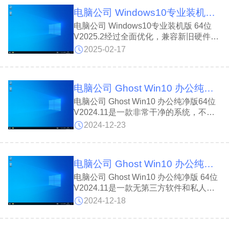
轻松完成装机，系统还预装了经过精心挑
电脑公司 Windows10专业装机版 64位 V2025.2
选的实用软件，让您开机即可使用，享受
高效便捷的电脑体验!
电脑公司 Windows10专业装机版 64位
V2025.2经过全面优化，兼容新旧硬件，
集成最新系统补丁、驱动和运行库。电脑
2025-02-17
公司 Windows10专业装机版 64位
V2025.2采用ESD格式，镜像体积小,装
机后无需复杂设置，即装即用，大幅提升
电脑公司 Ghost Win10 办公纯净版64位 V2024.11
效率和体验。适合批量装机和个人使用。
电脑公司 Ghost Win10 办公纯净版64位
V2024.11是一款非常干净的系统，不含
任何第三方软件和私人信息。电脑公司
2024-12-23
Ghost Win10 办公纯净版64位 V2024.11
加强防火墙功能，为计算机提供安全设
置,为了确保稳定性，我们对系统进行了
电脑公司 Ghost Win10 办公纯净版 64位 V2024.11
精简和优化,使用起来非常可靠。
电脑公司 Ghost Win10 办公纯净版 64位
V2024.11是一款无第三方软件和私人信
息的洁净系统。电脑公司 Ghost Win10
2024-12-18
办公纯净版 64位 V2024.11系统经过精简
优化，提供稳定优质的系统激活服务，无