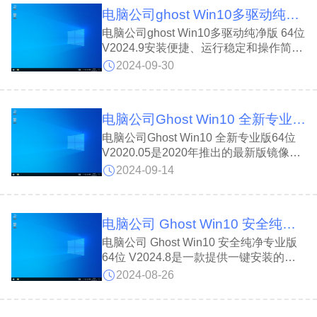
后顾之忧，兼容性出色，提供全面防火墙
电脑公司ghost Win10多驱动纯净版 64位 V2024.9
保护，运行稳定可靠，是您的理想选择。
电脑公司ghost Win10多驱动纯净版 64位
V2024.9安装便捷、运行稳定和操作简易,
深受到用户青睐。电脑公司ghost Win10
2024-09-30
多驱动纯净版 64位 V2024.9支持
IDESATAUSB光驱等多种安装方式;提供
优化的页面效果和桌面风格，使用户能够
电脑公司Ghost Win10 全新专业版64位 V2020.05
轻松浏览和访问不同功能;桌面排版整
齐，应用功能布局合理，为用户带来整洁
电脑公司Ghost Win10 全新专业版64位
直观的使用体验。
V2020.05是2020年推出的最新版镜像系
统，基于微软正版Win7 SP1旗舰版制
2024-09-14
作，确保了系统的纯净与安全。该系统在
制作过程中完全断网，有效避免了病毒入
侵，提供比原版Win7更人性化的体验，
电脑公司 Ghost Win10 安全纯净专业版 64位 V2024.8
更贴合国人使用习惯，是日常使用的理想
选择。
电脑公司 Ghost Win10 安全纯净专业版
64位 V2024.8是一款提供一键安装的操
作系统，优化系统运行，不影响软硬件兼
2024-08-26
容性;安装安全快捷，支持无人值守安装
和在线更新，永久激活,界面简洁、操作
简便，功能全面优化，满足日常使用需