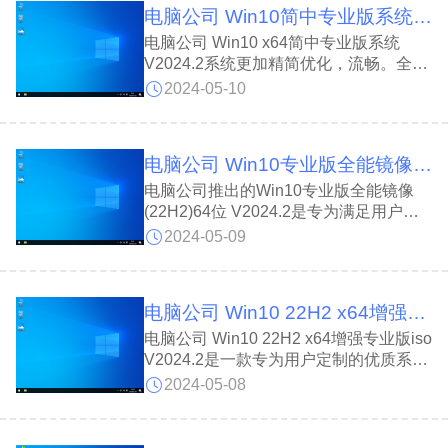
电脑公司 Win10简中专业版系统 64位 V2024.2
求，为用户带来高效便捷的安装体验。
电脑公司 Win10 x64简中专业版系统
V2024.2系统更加精简优化，流畅。全面
更新至2024年最新补丁，支持全简体中
2024-05-10
文模式。核心功能强大，无用程序剔除，
提升运行效率。适用于各种电脑型号，安
装便捷。快速响应，极致体验，即刻下
电脑公司 Win10专业版全能镜像(22H2)64位 V2024.2
载!为您的计算机注入新活力!
电脑公司推出的Win10专业版全能镜像
(22H2)64位 V2024.2是专为满足用户高
效、稳定需求而打造。具备自动更新功
2024-05-09
能，集成了许多运行库文档，集成最新更
新与驱动，优化体验，提升性能。一键安
装，支持个性化配置，满足您的各种使用
电脑公司 Win10 22H2 x64增强专业版iso V2024.2
场景。无论是办公还是娱乐，都能为您提
供流畅、稳定的操作体验。
电脑公司 Win10 22H2 x64增强专业版iso
V2024.2是一款专为用户定制的优质系
统。它不用人工操作，自动适配硬件，无
2024-05-08
需担心驱动冲突;集成最新离线驱动，一
键部署，省时省心。关闭冗余打印服务，
节省内存，提升性能。支持IDE、SATA