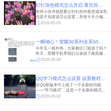
钉钉深色模式怎么开启 看完你就学会了
有些小伙伴就想要让钉钉的外观变成深色
但是不知道该怎么设置，所有今天小编就
为大家带来了软件开启深色模式的方法，
2020-05-05
感兴趣的小伙伴一起来看看吧。
一瞬倾心！荣耀30系列全系50倍超稳远摄云旅游成都
今年五一格外热，大家都出门旅游了吗？
昨天，荣耀手机带我们云旅游了南昌滕王
阁，从极目远眺的浩瀚江水，到近在眼前
2020-05-04
的林立楼群，荣耀30系列凭借50倍超稳
远摄带给了我们不一样的视觉冲击力。5
月3日，荣耀手机则是带我们云旅游了四
QQ学习模式怎么设置 设置教程介绍
川成都，一睹环球中心的风采，下面让我
们来看看。
在QQ新版本中上线了一个全新的功能
——“学习模式”，这是一个全新的模式，
那么QQ学习模式怎么设置呢？接下来小
2020-05-02
编就为大家带来解答，一起来看看吧。