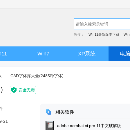
热搜：
Win11最新版本下载
Wi
n11
Win7
XP系统
电
入
—
CAD字体库大全(2485种字体)
)
件
相关软件
9-21
adobe acrobat xi pro 11中文破解版