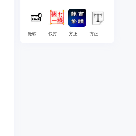
微软五笔输入法86版 V7.9
快打一族 官方版 v7.07
方正隶书繁体 官方版 v5.0
方正粗楷 官方版