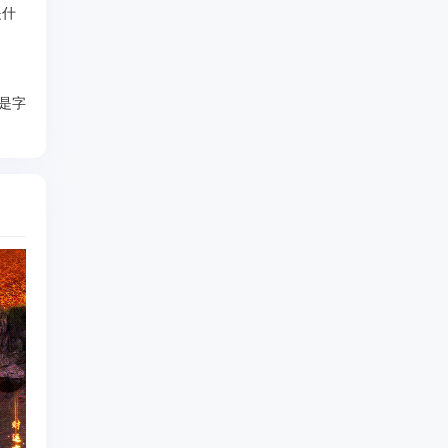
是什
是字