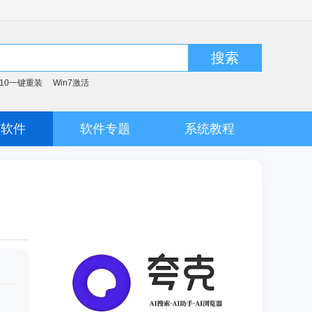
搜索
n10一键重装
Win7激活
脑软件
软件专题
系统教程