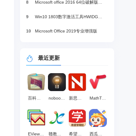
8
Microsoft office 2016 64位破解版下载
9
Win10 1803数字激活工具HWIDGen（推荐）
10
Microsoft Office 2019专业增强版
最近更新
百科园通用考试客户端 官方版 v2.3.0
nobook虚拟实验室 官方版 v6.20.13
新思路等考通一级ms软件 官方版v10.6.1.0
MathType公式编辑器 v7.4.2.480
EViews v10.0
赣教云教学通3.0 电脑版v5.5.4.1
希望学网校 官方版v6.9.1.1654
西瓜创客Python客户端 最新版 v2.0.13