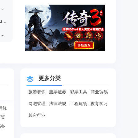
MathType7永久激活版 V7.5 最新免费版,mathtype公式编辑器
DesktopVoc【单词学习软件】v2021.4.63 破解版
初中物理虚拟实验室《物理虚拟实验模拟软件》 v1.40完整破解版
更多分类
旅游餐饮
股票证券
彩票工具
商业贸易
网吧管理
法律法规
工程建筑
教育学习
供优
其它行业
等资
高备