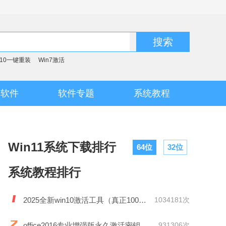
搜索
n10一键重装
Win7激活
脑软件
软件专题
系统教程
Win11系统下载排行
64位
32位
系统教程排行
2025全新win10激活工具（真正100%激活）
1034181次
office2016专业增强版永久激活密钥
931306次