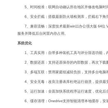
5、时间校准：联网自动确认所在地区并修改电脑时间
6、安全拦截：搭载最新防火墙检测库，拦截右下角弹
7、兼容流畅：深度技术最新win11办公强大版 64位 
服务并降低后台闲置内存占用。
系统优化
1、工具实用：自带多种装机工具与评分筛选功能，内
2、数据还原：支持还原保存的内部数据，再次下载删
3、多端互联：禁用家庭组减轻负担，支持多台电脑和手机
4、安全无毒：改良注册表库杜绝运行崩溃，提供最安
5、运行加速：全面加快系统程序运行速度，优化后台
6、缓存清理：Onedrive支持智能清理本地缓存，