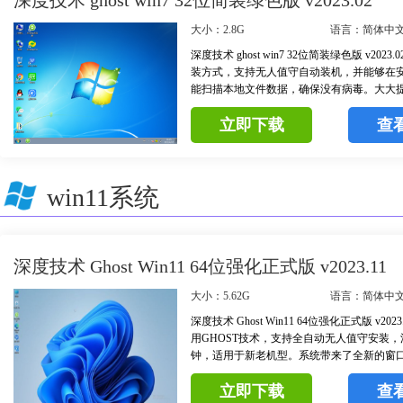
深度技术 ghost win7 32位简装绿色版 v2023.02
大小：2.8G
语言：简体中
深度技术 ghost win7 32位简装绿色版 v202
装方式，支持无人值守自动装机，并能够在
能扫描本地文件数据，确保没有病毒。大大
兼容运行性能，带来了最佳体验，部分老机
立即下载
查
也能完美安装。
win11系统
深度技术 Ghost Win11 64位强化正式版 v2023.11
大小：5.62G
语言：简体中
深度技术 Ghost Win11 64位强化正式版 v20
用GHOST技术，支持全自动无人值守安装，流
钟，适用于新老机型。系统带来了全新的窗
用户能够结合原有的分屏功能，更快捷地安
立即下载
查
用户可以体验更加人性化的服务。