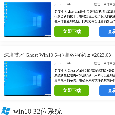
大小：5.02G
语言：简体中
深度技术 ghost win10 64位智能装机版 v202
很多全新的技术，在稳定性上做了极大的优
使用体验更加流畅。同时文件管理器的界面与W
致，添加了 Quick Access 和“此电脑”两
立即下载
查
件管理的效率。
深度技术 Ghost Win10 64位高效稳定版 v2023.03
大小：5.02G
语言：简体中
深度技术 Ghost Win10 64位高效稳定版 v20
系统的数据结构和算法级别，用户可以更加
更高效率的系统。在确保原先软件及其硬件
提下，关掉不必要服务项目，删除部分文件
立即下载
查
运转更加快速。
win10 32位系统