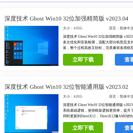
深度技术 Ghost Win10 32位加强精简版 v2023.04
大小：4.01G
语言：简体中
深度技术 Ghost Win10 32位加强精简版 v20
多次优化和安装检测，适配大部分机型且支
装，整个过程高效又轻松，完美兼容各类机
种安全机制来保护用户的数据和隐私，包含Win
立即下载
查
Hello、生物识别技术和BitLocker等功能。
深度技术 Ghost Win10 32位智能通用版 v2023.02
大小：4.01G
语言：简体中
深度技术 Ghost Win10 32位智能通用版 v20
系统基础逻辑，使得框架逻辑更简单，提升
同时更新到DirectX12， DirectX12像AMD的
动画场景的CPU利用率大大提高，适用于各
立即下载
查