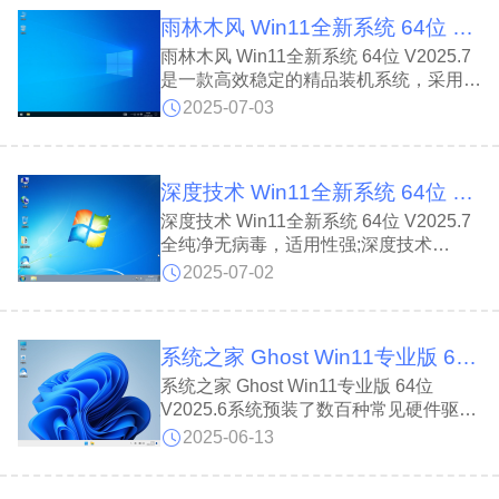
持，组策略静默关Defender，资源管理
雨林木风 Win11全新系统 64位 V2025.7
器最小化仍显全路径，任务栏图标合并、
时钟显秒、经典看图回归，操作更直观，
雨林木风 Win11全新系统 64位 V2025.7
体验更轻盈。
是一款高效稳定的精品装机系统，采用人
性化设计，兼容性强，不含病毒与流氓软
2025-07-03
件;雨林木风 Win11全新系统 64位
V2025.7系统纯净安全、全面支持新老硬
件与第12代CPU，自动识别驱动并优化
深度技术 Win11全新系统 64位 V2025.7
启动项，支持在线更新功能，可自动识别
并安装驱动程序，让用户轻松省力。
深度技术 Win11全新系统 64位 V2025.7
全纯净无病毒，适用性强;深度技术
Win11全新系统 64位 V2025.7优化开机
2025-07-02
启动，以及服务进程，去除不必要的开机
启动程序以及不需要开启的服务,全自动
无人值守安装，集成USB3.0驱动，全面
系统之家 Ghost Win11专业版 64位 V2025.6
兼容最新I7/I5第12代CPU，自动识别驱
动，自动安装，不用操心。
系统之家 Ghost Win11专业版 64位
V2025.6系统预装了数百种常见硬件驱
动，能够自动识别并安装，确保系统稳定
2025-06-13
运行;系统之家 Ghost Win11专业版 64位
V2025.6内置多种系统组装与维护工具，