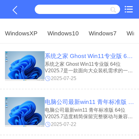
WindowsXP
Windows10
Windows7
Win
系统之家 Ghost Win11专业版 64位 V2025.7
系统之家 Ghost Win11专业版 64位
V2025.7是一款面向大众装机需求的一站
式Windows11系统，系统之家 Ghost
2025-07-25
Win11专业版 64位 V2025.7内置双恢复
机制与海量驱动库，可自动识别并安装各
类硬件，解决隐藏分区或特殊光驱导致无
电脑公司最新win11 青年标准版 64位 V2025.7
法安装的问题，硬盘使用状况实时监测并
智能优化，延长磁盘寿命，确保系统稳定
电脑公司最新win11 青年标准版 64位
流畅。
V2025.7适度精简保留完整驱动与兼容
性，局域网共享提速，应用响应更快;电
2025-07-22
脑公司最新win11 青年标准版 64位
V2025.7基于微软官方最新镜像深度定