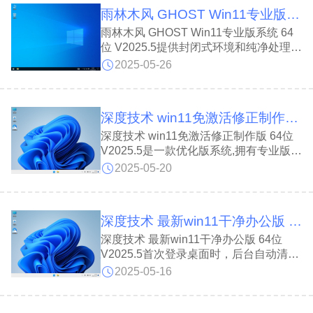
采用全新双恢复模式，智能检测硬盘使用
雨林木风 GHOST Win11专业版系统 64位 V2025.5
情况并调整，解决了部分电脑因 SATA
光驱或隐藏分区导致的安装难题。
雨林木风 GHOST Win11专业版系统 64
位 V2025.5提供封闭式环境和纯净处理，
确保高安全性;雨林木风 GHOST Win11
2025-05-26
专业版系统 64位 V2025.5系统删除了不
必要的启动项和功能，优化注册表，缩短
预读时间和进度条等待时间，提高鼠标右
深度技术 win11免激活修正制作版 64位 V2025.5
键菜单和工具栏的打开速度，运行更快速
稳定。
深度技术 win11免激活修正制作版 64位
V2025.5是一款优化版系统,拥有专业版所
有功能组件，使用OEM序列号自动激
2025-05-20
活，支持自动更新;深度技术 win11免激
活修正制作版 64位 V2025.5系统关闭非
必要服务，导入多种磁盘控制器驱动,适
深度技术 最新win11干净办公版 64位 V2025.5
配最新笔记本配置，让用户享受高效稳定
的系统体验。
深度技术 最新win11干净办公版 64位
V2025.5首次登录桌面时，后台自动清理
残留病毒，杜绝隐患;深度技术 最新
2025-05-16
win11干净办公版 64位 V2025.5系统对硬
件兼容性好，安全性高，优化注册表，防
止黑屏，保障稳定流畅;适度精简优化，