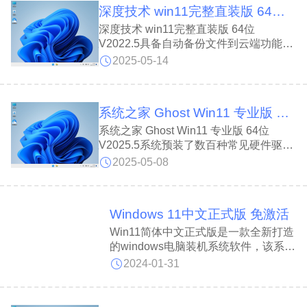
深度技术 win11完整直装版 64位 V2022.5
保留原版性能与兼容性，是办公用户的理
想选择。
深度技术 win11完整直装版 64位
V2022.5具备自动备份文件到云端功能，
防止文件丢失;深度技术 win11完整直装
2025-05-14
版 64位 V2022.5安装后自动卸载多余驱
动，优化系统，减少无用进程，提升运行
速度,系统内置智能化驱动软件，自动查
系统之家 Ghost Win11 专业版 64位 V2025.5
找并安装微软数字签名认证的驱动，确保
稳定运行。
系统之家 Ghost Win11 专业版 64位
V2025.5系统预装了数百种常见硬件驱
动，可自动识别并安装，确保功能稳定运
2025-05-08
行;系统之家 Ghost Win11 专业版 64位
V2025.5采用独创的双恢复模式，解决了
部分SATA光驱和隐藏分区电脑无法正常
Windows 11中文正式版 免激活
安装系统的问题，提供绿色装机必备软
件，即开即用。
Win11简体中文正式版是一款全新打造
的windows电脑装机系统软件，该系统
能让用户们体验到最新win11的全新界
2024-01-31
面和功能，采用了全新的技术，搭配上
64位的运行环境，使得该系统的运行
速度更快，使得用户体验变得多样化，