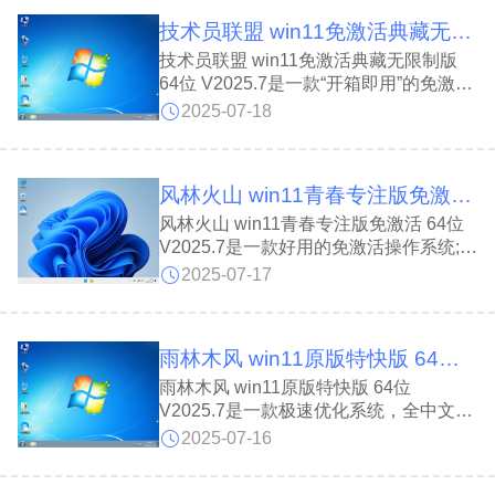
制，一键静默安装，全程无人工干预,全
技术员联盟 win11免激活典藏无限制版 64位 V2025.7
程离线封装杜绝病毒，界面焕然一新，操
作更简，内置智能算法实时优化，让老机
技术员联盟 win11免激活典藏无限制版
新生、新机飞起。
64位 V2025.7是一款“开箱即用”的免激活
系统，技术员联盟 win11免激活典藏无限
2025-07-18
制版 64位 V2025.7专为新世代 AMD/Intel
双核平台深度调优，自带驱动与性能助
手，一键 DOS/Win 双环境备份还原，网
风林火山 win11青春专注版免激活 64位 V2025.7
络默认计量，更新需确认，驱动推送不受
影响,稳定优先，数据无忧。
风林火山 win11青春专注版免激活 64位
V2025.7是一款好用的免激活操作系统;风
林火山 win11青春专注版免激活 64位
2025-07-17
V2025.7全程静默安装 AMD 双核补丁及
最新驱动，全套运行库与最新补丁一次到
位，软件游戏即装即跑，让老本焕发新
雨林木风 win11原版特快版 64位 V2025.7
生;在不牺牲性能的前提下，智能调控
CPU 与周边硬件能耗，显著延长电池续
雨林木风 win11原版特快版 64位
航。
V2025.7是一款极速优化系统，全中文界
面零学习门槛;雨林木风 win11原版特快
2025-07-16
版 64位 V2025.7新版磁盘清理一键找回
误删文件;自订工具箱与声音输出节点加