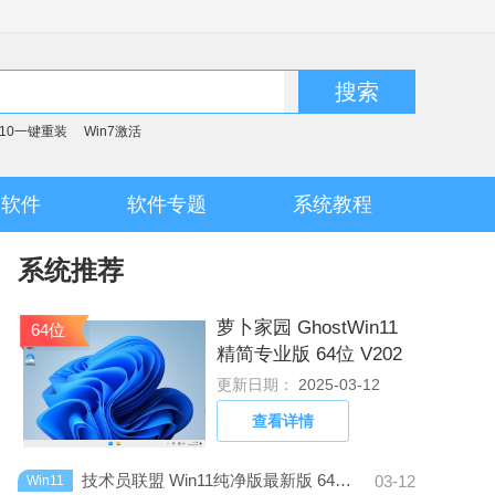
搜索
n10一键重装
Win7激活
脑软件
软件专题
系统教程
系统推荐
萝卜家园 GhostWin11
64位
精简专业版 64位 V202
5.1
更新日期：
2025-03-12
查看详情
技术员联盟 Win11纯净版最新版 64位 V2024.1
03-12
Win11