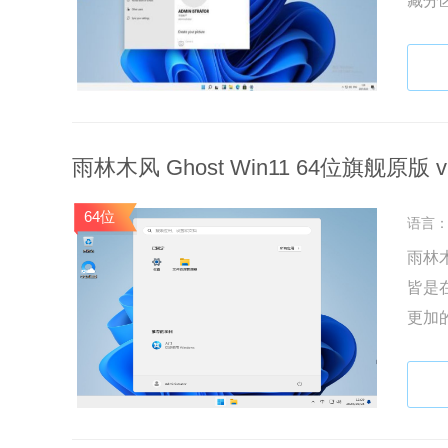
藏分
的安
雨林木风 Ghost Win11 64位旗舰原版 v2
64位
语言
雨林木
皆是
更加
低启