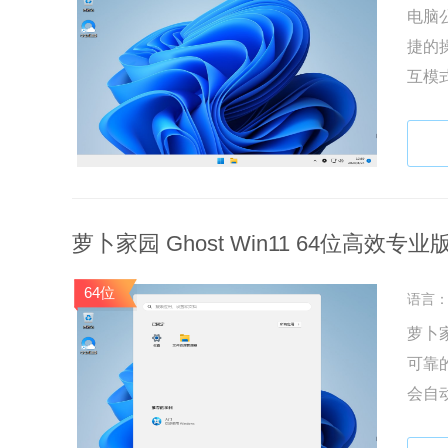
电脑公
捷的
互模
运行
性。
萝卜家园 Ghost Win11 64位高效专业版 
64位
语言
萝卜家
可靠
会自
检测