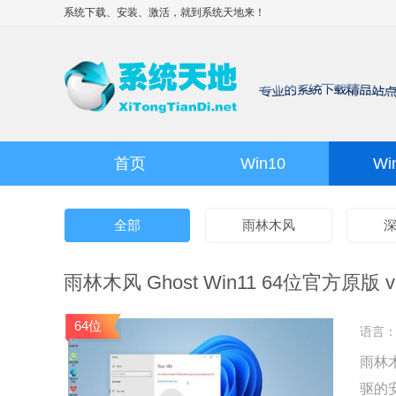
系统下载、安装、激活，就到
系统天地
来！
首页
Win10
Wi
全部
雨林木风
雨林木风 Ghost Win11 64位官方原版 v2
64位
语言
雨林木
驱的