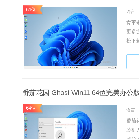
64位
语言
青苹果
更多
松下
算机
番茄花园 Ghost Win11 64位完美办公版 
64位
语言
番茄花
装机