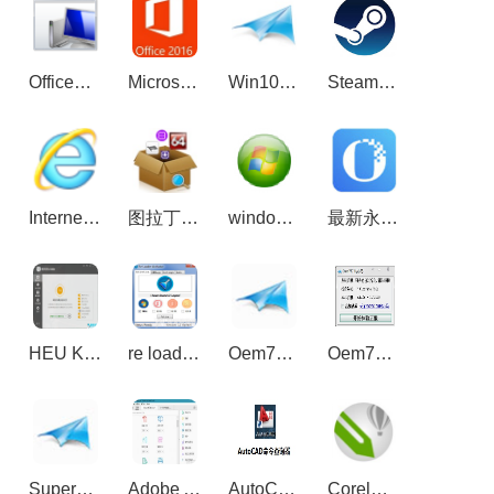
Office强力卸载工具(Microsoft Fix it) 最新版2.1.3.0
Microsoft Office 2016 32/64位 简体中文完整版
Win10激活工具_win10KMS激活,小马oem10
Steam游戏平台官方正式版
Internet Explorer 11（IE11浏览器） 64位
图拉丁工具箱 2.1.1 绿色版
windows loader(win8激活工具) v2.5 绿色版
最新永中office2021个人版免费官方版
HEU KMS Activator(win+office系统激活) v24.1.0
re loader activator office/windows通用激活工具 3.1 官方版
Oem7F7(win7激活工具) V7.0 绿色版
Oem7F7 By小马 3.3绿色版_win7激活工具
SuperOem7 V2（win7激活工具）
Adobe Acrobat Pro DC2018绿色版
AutoCAD命令查询工具 v1.0免费版
CorelDRAW2019破解版注册机 V1.0 绿色免费版