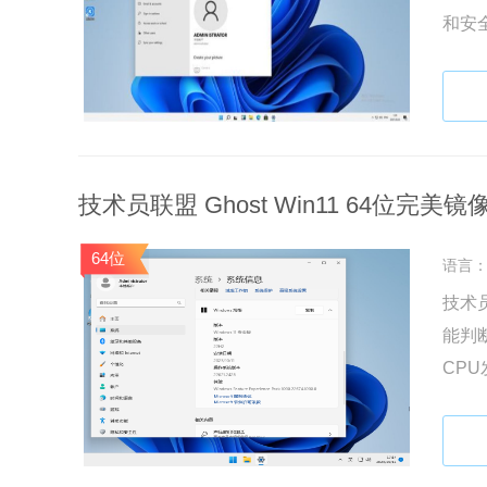
和安
维护
技术员联盟 Ghost Win11 64位完美镜像版
64位
语言
技术员
能判
CP
箱和
用。