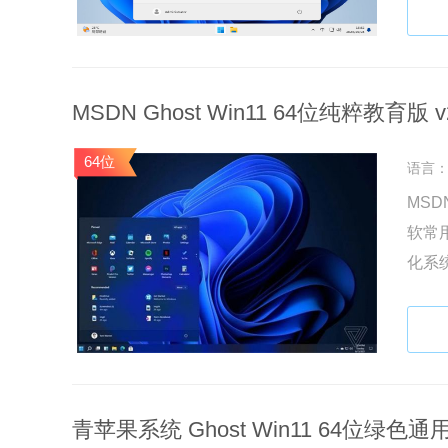
能，
MSDN Ghost Win11 64位纯粹教育版 v2
64位
语言
MSD
软常
化系
生。
马病
青苹果系统 Ghost Win11 64位绿色通用版