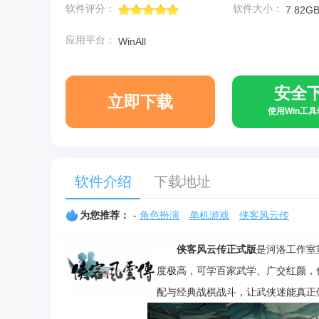
软件评分：
软件大小：
7.82G
应用平台：
WinAll
安全
立即下载
使用Win工
软件介绍
下载地址
为您推荐：
-
角色扮演
单机游戏
侠客风云传
侠客风云传正式版
是河洛工作室
度极高，可学百家武学、广交红颜，
配与经典战棋战斗，让武侠迷能真正