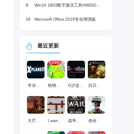
9
Win10 1803数字激活工具HWIDGen（推荐）
10
Microsoft Office 2019专业增强版
最近更新
专业模拟飞行11 中文版
植物大战僵尸资本家版 v1.0
G沙盒 GoreBox v1.15.7.3
抗日血战缅甸 官方版
大芒果魔兽世界单机版3.3.5 中文版
I wanna be the diverse 官方版
战争之人突击小队2 中文版
使命召唤17：黑色行动冷战 v1.27