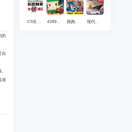
CS生化狂潮3 中文版
4399迷你世界 v0.10.8
跑跑卡丁车单机版 v1.19.0.1
现代战舰 最新版v0.92
明的
可自
格。
其境