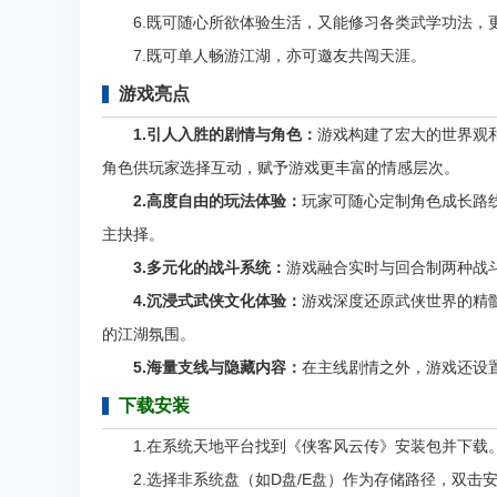
6.既可随心所欲体验生活，又能修习各类武学功法，
7.既可单人畅游江湖，亦可邀友共闯天涯。
游戏亮点
1.
引人入胜的剧情与角色：
游戏构建了宏大的世界观
角色供玩家选择互动，赋予游戏更丰富的情感层次。
2.
高度自由的玩法体验：
玩家可随心定制角色成长路
主抉择。
3.
多元化的战斗系统：
游戏融合实时与回合制两种战
4
.
沉浸式武侠文化体验：
游戏深度还原武侠世界的精
的江湖氛围。
5
.
海量支线与隐藏内容：
在主线剧情之外，游戏还设
下载安装
1.在系统天地平台找到《侠客风云传》安装包并下载
2.选择非系统盘（如D盘/E盘）作为存储路径，双击