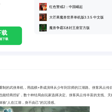
B
红色警戒2：中国崛起
大芒果魔兽世界单机版3.3.5 中文版
魔兽争霸3冰封王座官方版
下载
具箱下载
重制的武侠单机，用战棋+养成演绎从少年到宗师的江湖路。侠客风云传
也能经商挖矿，数十种结局由玩家选择决定。侠客风云传丰富的支线、天
体验“人在江湖，身不由己”的沉浸感。