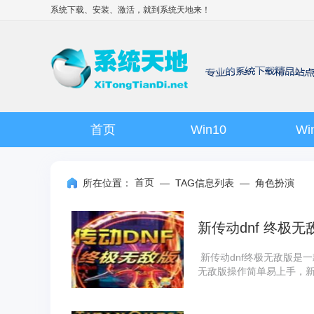
系统下载、安装、激活，就到
系统天地
来！
首页
Win10
Wi
首页
所在位置：
—
TAG信息列表
—
角色扮演
新传动dnf 终极
新传动dnf终极无敌版是
无敌版操作简单易上手，新
戏采用完全免费模式，拥
乐休闲的理想选择。