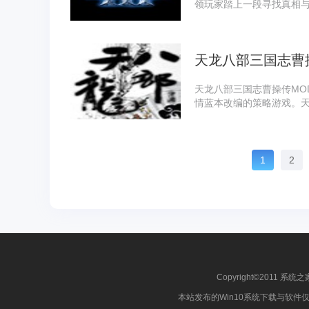
领玩家踏上一段寻找真相
位失去记忆的主角，置身于
戏随着探索的深入，你将
自己破碎的记忆。
天龙八部三国志曹操
天龙八部三国志曹操传MO
情蓝本改编的策略游戏。天
现了乔峰这位传奇英雄的
会、少室山从容破局，以
还原了其独战慕容复、丁
国志曹操传MOD 完整版
1
2
计、多档难度调节，以及3
游戏中亲自探索体验。
Copyright©2011 系统之
本站发布的Win10系统下载与软