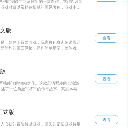
系列时刻多年之后推出的一款新作，本作以及出
的游戏对白以及精致细腻的画风著称，游戏中你
，要不断发展和壮大佣兵团，招收一些优秀的手
寻找各种佣兵任务，完成之后不仅可以让你的人
还有非常丰富的报酬可以拿。
中文版
查看
本是一款休闲冒险游戏，玩家将化身训练师展开
清新简约的画面风格，操作简单易学，整体难度
。在探索过程中保持好奇心，既能享受游戏乐
文版
查看
玩家耳熟能详的镇站之作。这款剧情紧凑的长篇游
讲述了一位前魔军将军的传奇故事，其剧本与系
威尔艾尼克斯与Brownie Brown联合开
BA动作角色扮演游戏，系Game Boy平台《圣
的强化重制版本。
 正式版
查看
扣人心弦的冒险解谜游戏，遗失的记忆游戏将带