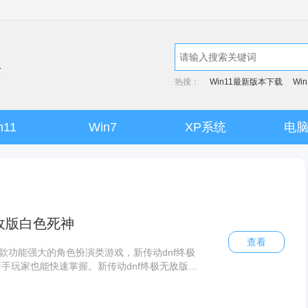
热搜：
Win11最新版本下载
Wi
n11
Win7
XP系统
电
无敌版白色死神
查看
一款功能强大的角色扮演类游戏，新传动dnf终极
手玩家也能快速掌握。新传动dnf终极无敌版游
有精美的界面设计和人性化的操作体验，是您娱