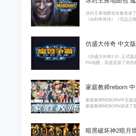
冰封王座地图包 魔
冰封王座地图包全集收录了
《仙剑奇侠传》《无边之
完整的RPG地图资源库，
仿盛大传奇 中文版 
《仿盛大传奇2.0》正式
PG地图，高度还原了原作
地加入了特色任务系统与
家庭教师reborn 
家庭教师REBORN中文
家庭教师REBORN讲述
首领后，与来自未来世界
成长故事。家庭教师REB
世界观，吸引了大量粉丝
暗黑破坏神2暗月世