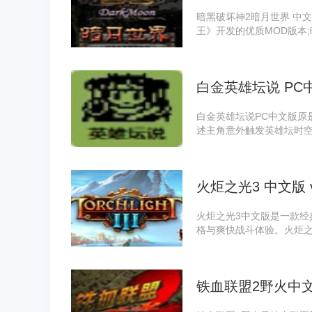
暗黑破坏神2暗月世界 中文
王》开发的优质MOD版本
游戏，暗黑破坏神2暗月世
升级：新增了大量特色装
及技能系统;游戏在提升挑
白金英雄坛说 PC
进行了人性化优化。其完
持久而丰富的冒险乐趣。
白金英雄坛说PC中文版原
述主角意外触发英雄坛时
个开放世界中，玩家可自
义，亦可随心探索江湖，
火炬之光3 中文版 v
火炬之光3中文版是一款经
格与爽快战斗体验。火炬之
职业角色供玩家选择，每个
都以其流畅的操作、自由
来一场充满探索与惊喜的
铁血联盟2野火中文