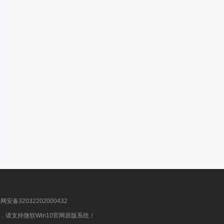
安备32032202000432
请支持微软Win10官网原版系统！