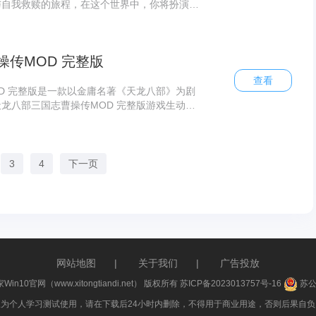
与自我救赎的旅程，在这个世界中，你将扮演一
一个充满谜团与危险的神秘小镇;遗失的记忆游
逐步揭开隐藏在小镇背后的黑暗秘密，并拼凑起
传MOD 完整版
查看
D 完整版是一款以金庸名著《天龙八部》为剧
龙八部三国志曹操传MOD 完整版游戏生动再
经典时刻：杏子林中临危不乱、聚贤庄单刀赴
及平定耶律洪基叛乱时展现的军事才能，更精彩
春秋、游坦之三大高手的巅峰对决。天龙八部三
 游戏创新性地加入了多项特色系统，包括击杀统
3
4
下一页
-6人组队特技等丰富玩法，具体细节等待玩家在
网站地图
|
关于我们
|
广告投放
家Win10官网（www.xitongtiandi.net） 版权所有
苏ICP备2023013757号-16
苏公网
件仅为个人学习测试使用，请在下载后24小时内删除，不得用于商业用途，否则后果自负，