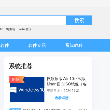
搜索
n10一键重装
Win7激活
脑软件
软件专题
系统教程
系统推荐
微软原版Win10正式版
64位
Msdn官方ISO镜像（各
版本）
更新日期：
2024-01-31
查看详情