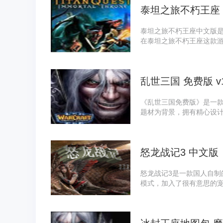
泰坦之旅不朽王座
泰坦之旅不朽王座中文版是
在泰坦之旅不朽王座这款
上寻找神力戒指的冒险之
不朽王座游戏绝对值得体
乱世三国 免费版 v1
《乱世三国免费版》是一款
题材为背景，拥有精心设
进行了全面优化，游戏平衡
支持10人同时在线游戏。
怒龙战记3 中文版
怒龙战记3是一款国人自制
模式，加入了很有意思的
通过孵化你可以拥有属于
是BOSS，这个设定要大