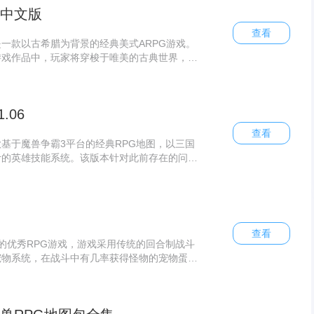
 中文版
查看
一款以古希腊为背景的经典美式ARPG游戏。
游戏作品中，玩家将穿梭于唯美的古典世界，踏
旅。对于钟爱古希腊风格的玩家来说，泰坦之旅
验。
.06
查看
基于魔兽争霸3平台的经典RPG地图，以三国
计的英雄技能系统。该版本针对此前存在的问题
性显著提升，支持1.24版本魔兽争霸，最多可
查看
的优秀RPG游戏，游戏采用传统的回合制战斗
宠物系统，在战斗中有几率获得怪物的宠物蛋，
自己的战斗宠物了，任何怪物都可能掉蛋，甚至
大增加了游戏的可玩性和趣味性。