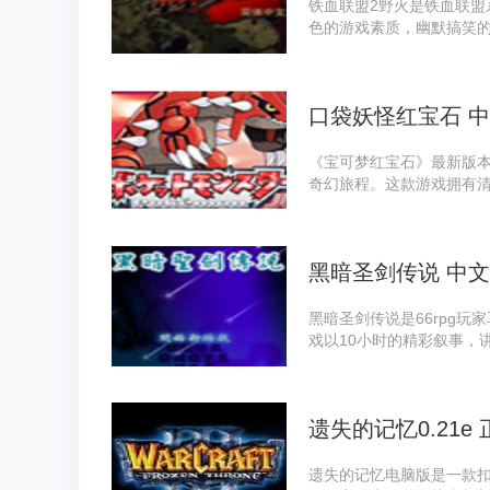
铁血联盟2野火是铁血联盟
色的游戏素质，幽默搞笑
将扮演一个佣兵团的首领
下为你做事。然后主动去
员得到锻炼，提升等级，
口袋妖怪红宝石 
《宝可梦红宝石》最新版
奇幻旅程。这款游戏拥有
适中，适合各类玩家体验
趣，又能锻炼思维能力。
黑暗圣剑传说 中
黑暗圣剑传说是66rpg
戏以10小时的精彩叙事，
统设计堪称经典。该作原为史克
发、任天堂2003年发行的G
剑传说：最终幻想外传》
遗失的记忆0.21e
遗失的记忆电脑版是一款