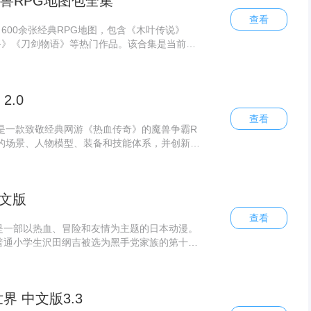
兽RPG地图包全集
查看
600余张经典RPG地图，包含《木叶传说》
路》《刀剑物语》等热门作品。该合集是当前最
玩家可自由选择心仪地图，极具收藏价值。
2.0
查看
版是一款致敬经典网游《热血传奇》的魔兽争霸R
的场景、人物模型、装备和技能体系，并创新性
完善的纸娃娃换装系统。
中文版
查看
版是一部以热血、冒险和友情为主题的日本动漫。
了普通小学生沢田纲吉被选为黑手党家族的第十代
的家庭教师里包恩一起，成长为优秀首领的奇幻
ORN以其精彩的剧情、丰富的人物设定和独特的
，展现了友情、努力和胜利的热血精神。
界 中文版3.3