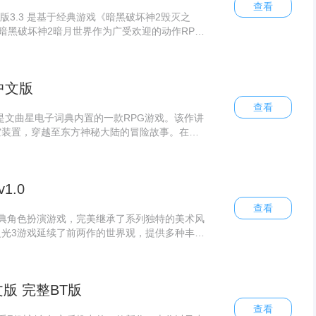
查看
版3.3 是基于经典游戏《暗黑破坏神2毁灭之
;暗黑破坏神2暗月世界作为广受欢迎的动作RPG
界3.3版本在保留原作精髓的基础上进行了全面
备（包含反恐装备和圣衣套装）、独创怪物类型
战难度的同时强化了佣兵系统，并针对操作界面
中文版
善的任务体系与流畅的游戏体验，为玩家提供了
查看
是文曲星电子词典内置的一款RPG游戏。该作讲
空装置，穿越至东方神秘大陆的冒险故事。在这
由掌控角色命运：既可潜心修炼武学、行侠仗
体验多样人生。
1.0
查看
典角色扮演游戏，完美继承了系列独特的美术风
光3游戏延续了前两作的世界观，提供多种丰富
职业都拥有独特的技能与成长路径。火炬之光3
搭配的装备技能和极具趣味性的玩法，为玩家带
奇幻冒险之旅。
版 完整BT版
查看