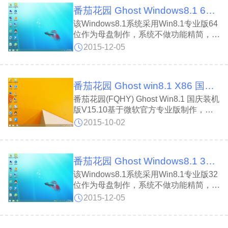
个人、公司快速装机之首选!拥有此系
番茄花园 Ghost Windows8.1 64位装机旗舰版 V15.12
统，您也可以轻松成为装机高手!
该Windows8.1系统采用Win8.1专业版64
位作为母盘制作，系统不做功能精简， ,
全新的ghost技术，支持一件装机，批量
2015-12-05
装机，全自动无人值守自动一键安装，拥
有人性化的专业体验，原装系统进行终极
优化，更稳定，更快速，更安全，
番茄花园 Ghost win8.1 X86 国庆装机版V15.10_32位
番茄花园(FQHY) Ghost Win8.1 国庆装机
版V15.10基于微软官方专业版制作，采
用Win8.1 32位微软正版做为源安装盘！
2015-10-02
系统集成必备硬件驱动和软件，采用
NTFS格式，拥有安全稳定的运行环境！
系统安装完毕自动卸载多余驱动，稳定可
番茄花园 Ghost Windows8.1 32位增强装机版 V15.12
靠，确保恢
该Windows8.1系统采用Win8.1专业版32
位作为母盘制作，系统不做功能精简， ,
全新的ghost技术，支持一件装机，批量
2015-12-05
装机，全自动无人值守自动一键安装，拥
有人性化的专业体验，原装系统进行终极
优化，更稳定，更快速，更安全，