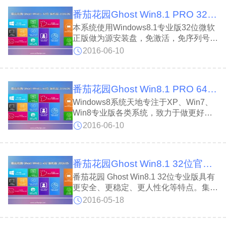
稳定、安全为基础精心修复系统漏洞，
番茄花园Ghost Win8.1 PRO 32位装机版V16.06专业版
本系统使用Windows8.1专业版32位微软
正版做为源安装盘，免激活，免序列号，
无人值守自动安装，适合各种新旧机型，
2016-06-10
无需专业知识，普通用户也能快速完成装
机，全面提升系统在计算机上的部署速
度，恢复效率更高，
番茄花园Ghost Win8.1 PRO 64位装机版V16.06专业版
Windows8系统天地专注于XP、Win7、
Win8专业版各类系统，致力于做更好用
的XP、Win7、Windows8系统 !一如既往
2016-06-10
的品质，不欺骗，不夸大!一直在改进，
只为做得更好!万千用户的信赖，作者的
品质保证!
番茄花园Ghost Win8.1 32位官方专业版V16.05(免激活)
番茄花园 Ghost Win8.1 32位专业版具有
更安全、更稳定、更人性化等特点。集成
最常用的装机软件，集成最全面的硬件驱
2016-05-18
动，精心挑选的系统维护工具，加上独有
的人性化设计。是电脑城、个人、公司快