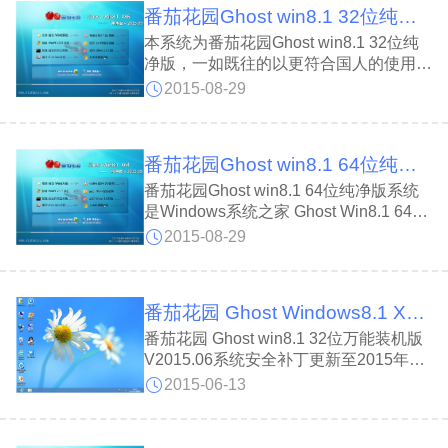
番茄花园Ghost win8.1 32位纯净版V15.09_win8.1专业版
本系统为番茄花园Ghost win8.1 32位纯
净版，一如既往的以更符合国人的使用习
惯为大前提，最小化精减，适当化增强优
2015-08-29
化，以保持Win8.1 32位系统原来风味，
同时集成目前最全的万能驱动包，补丁更
新至当月最新 ;系统为全自动安装与激
番茄花园Ghost win8.1 64位纯净版V15.09_win8.1专业版
活，
番茄花园Ghost win8.1 64位纯净版系统
是Windows系统之家 Ghost Win8.1 64位
纯净版具有更安全、更稳定、更人性化等
2015-08-29
特点。集成最常用的装机软件，集成最全
面的硬件驱动，精心挑选的系统维护工
具，加上独有的人性化设计。
番茄花园 Ghost Windows8.1 X86万能装机版V2015.06
番茄花园 Ghost win8.1 32位万能装机版
V2015.06系统安全补丁更新至2015年6
月，通过正版认证，支持在线升级，采用
2015-06-13
Windows8 X86官方简体中文正式版为源
安装盘制作而成，集成市面上最新的所有
硬件设备驱动更新工具，