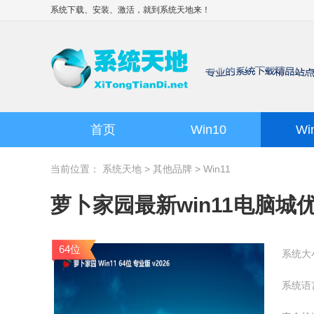
系统下载、安装、激活，就到
系统天地
来！
首页
Win10
Wi
当前位置：
系统天地
>
其他品牌
>
Win11
萝卜家园最新win11电脑城优品版
64位
系统大
系统语