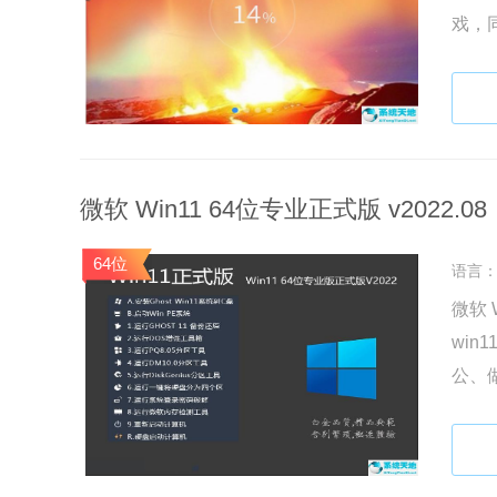
戏，
的朋
微软 Win11 64位专业正式版 v2022.08
64位
语言
微软 
wi
公、
要的