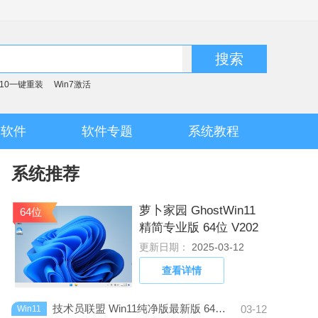
搜索
n10一键重装
Win7激活
脑软件
软件专题
系统教程
系统推荐
萝卜家园 GhostWin11
64位
精简专业版 64位 V202
5.1
更新日期：
2025-03-12
查看详情
技术员联盟 Win11纯净版最新版 64位 V2024.1
03-12
Win11