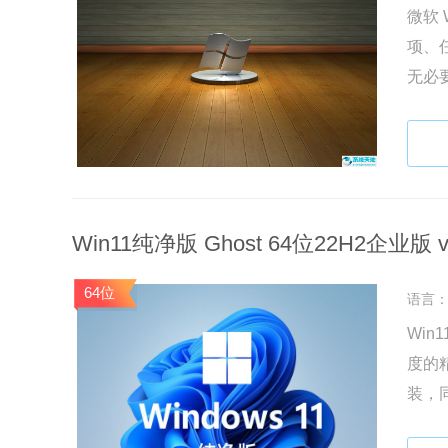
微软 
项、
无必
的朋
Win11纯净版 Ghost 64位22H2企业版 v2
64位
语言
Win
度的
装，
要的