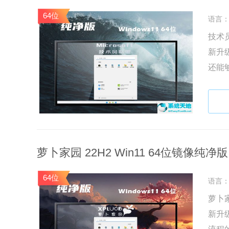
64位
语言
技术员
新升
还能
有需
萝卜家园 22H2 Win11 64位镜像纯净版 v
64位
语言
萝卜家
新升级