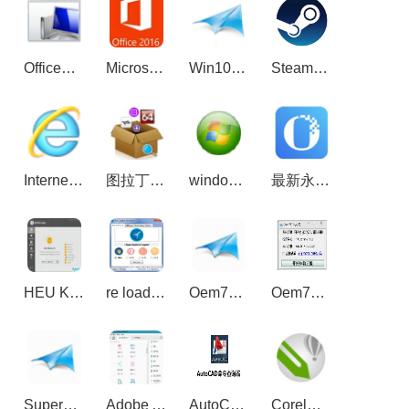
Office强力卸载工具(Microsoft Fix it) 最新版2.1.3.0
Microsoft Office 2016 32/64位 简体中文完整版
Win10激活工具_win10KMS激活,小马oem10
Steam游戏平台官方正式版
Internet Explorer 11（IE11浏览器） 64位
图拉丁工具箱 2.1.1 绿色版
windows loader(win8激活工具) v2.5 绿色版
最新永中office2021个人版免费官方版
HEU KMS Activator(win+office系统激活) v24.1.0
re loader activator office/windows通用激活工具 3.1 官方版
Oem7F7(win7激活工具) V7.0 绿色版
Oem7F7 By小马 3.3绿色版_win7激活工具
SuperOem7 V2（win7激活工具）
Adobe Acrobat Pro DC2018绿色版
AutoCAD命令查询工具 v1.0免费版
CorelDRAW2019破解版注册机 V1.0 绿色免费版