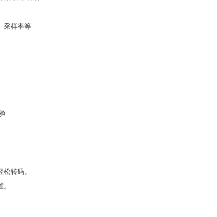
、采样率等
验
轻松转码。
置。