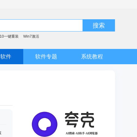
搜索
n10一键重装
Win7激活
脑软件
软件专题
系统教程
位