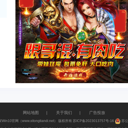
网站地图
|
关于我们
|
广告投放
家Win10官网（www.xitongtiandi.net） 版权所有
苏ICP备2023013757号-16
苏公网