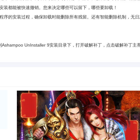
望！再复杂的安装都能被快速撤销。您来决定哪些可以留下，哪些要卸载！
er 记录程序的安装过程，确保卸载时能删除所有残留。还有智能删除机制，无
到Ashampoo UnInstaller 9安装目录下，打开破解补丁，点击破解补丁主