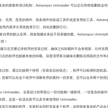
和清洁机制，Ashampoo UnInstaller 可以定位和彻底删除这
无用、恶意的插件。很多插件伪装成工具栏或是有用的工具，Ashamp
扩展，使用内置评分系统检查它们，轻松的删除它们。
多自带的默认应用，很多隐藏在各处不容易被卸载。Ashampoo UnInstall
应用！
ler 可以创建日志完整记录程序的安装过程，确保之扣卸载时不会有残留。任何东
日志的程序也能被有效的卸载。深度清理算法确保在删除后残留的文件和
过程。通过比较两个快照（安装前后的状态），程序可以检测到您机器
，您都可以在这个程序中清晰有序的看到一切变更。还可以合并两个快照
UnInstaller。全新设计的界面让一切功能都一键获得，一切复杂的操
这是一款适合新手以及专家使用的 UnInstaller。
其它依赖的程序，安装时会同时安装多个程序，这样很多复杂的产品会