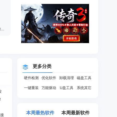
Office2019卸载工具MicrosoftFixit v1.0绿色版
更多分类
硬件检测
优化软件
卸载清理
磁盘工具
一键重装
万能驱动
U盘工具
系统其它
按
！
本周最热软件
本周最新软件
链接