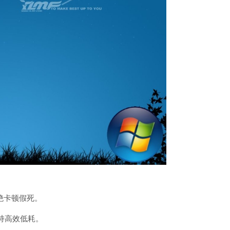
绝卡顿假死。
持高效低耗。