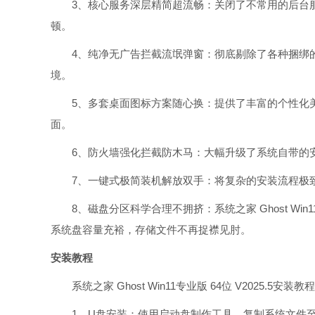
3、核心服务深层精简超流畅：关闭了不常用的后台服
顿。
4、纯净无广告拦截流氓弹窗：彻底剔除了各种捆绑的
境。
5、多套桌面图标方案随心换：提供了丰富的个性化美
面。
6、防火墙强化拦截防木马：大幅升级了系统自带的安
7、一键式极简装机解放双手：将复杂的安装流程极致
8、磁盘分区科学合理不拥挤：系统之家 Ghost Win11
系统盘容量充裕，存储文件不再捉襟见肘。
安装教程
系统之家 Ghost Win11专业版 64位 V2025.5安装
1、U盘安装：使用启动盘制作工具，复制系统文件至启