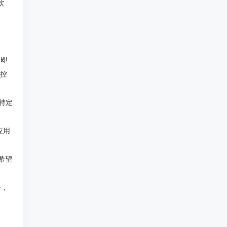
软
N即
略控
行特定
应用
不希望
务，