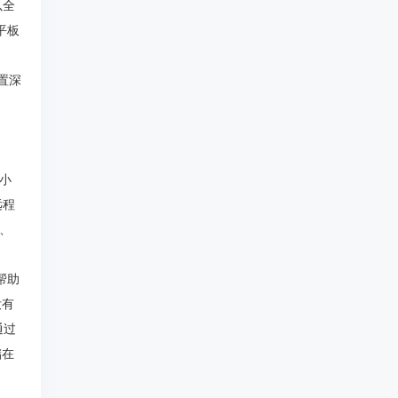
以全
平板
配置深
、小
远程
务、
M帮助
没有
通过
储在