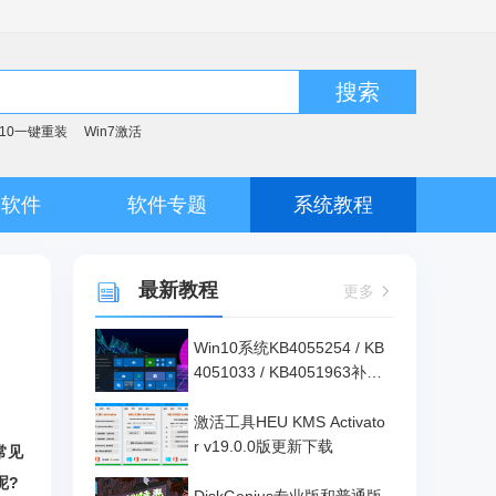
搜索
n10一键重装
Win7激活
脑软件
软件专题
系统教程
最新教程
更多
Win10系统KB4055254 / KB
4051033 / KB4051963补丁
下载
激活工具HEU KMS Activato
r v19.0.0版更新下载
常见
呢?