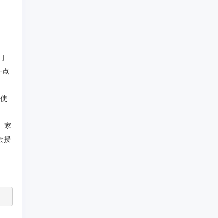
。
补丁
一点
度使
。家
套授