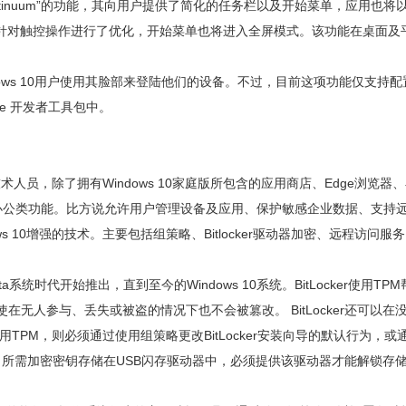
tinuum”的功能，其向用户提供了简化的任务栏以及开始菜单，应用也将
针对触控操作进行了优化，开始菜单也将进入全屏模式。该功能在桌面及
Windows 10用户使用其脸部来登陆他们的设备。不过，目前这项功能仅支持
se 开发者工具包中。
技术人员，除了拥有Windows 10家庭版所包含的应用商店、Edge浏览器
全类及办公类功能。比方说允许用户管理设备及应用、保护敏感企业数据、支持
 10增强的技术。主要包括组策略、Bitlocker驱动器加密、远程访问服
sta系统时代开始推出，直到至今的Windows 10系统。BitLocker使用TP
在无人参与、丢失或被盗的情况下也不会被篡改。 BitLocker还可以在
使用TPM，则必须通过使用组策略更改BitLocker安装向导的默认行为，或
用TPM时，所需加密密钥存储在USB闪存驱动器中，必须提供该驱动器才能解锁存