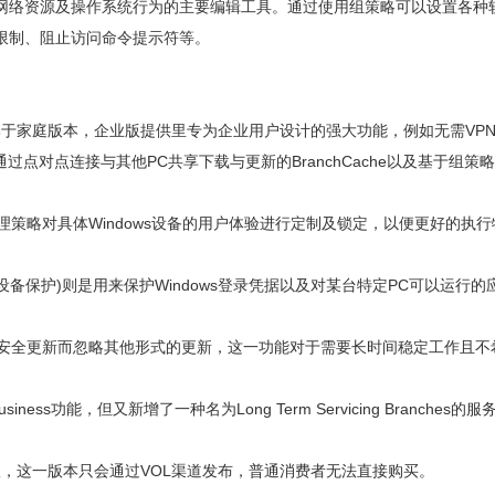
网络资源及操作系统行为的主要编辑工具。通过使用组策略可以设置各种
限制、阻止访问命令提示符等。
，相比于家庭版本，企业版提供里专为企业用户设计的强大功能，例如无需VP
ker、通过点对点连接与其他PC共享下载与更新的BranchCache以及基于组策
通过设备管理策略对具体Windows设备的用户体验进行定制及锁定，以便更好的执
e Guard(设备保护)则是用来保护Windows登录凭据以及对某台特定PC可以运行的
则是让PC只接收安全更新而忽略其他形式的更新，这一功能对于需要长时间稳定工作且
Business功能，但又新增了一种名为Long Term Servicing Branches的服
企业版，这一版本只会通过VOL渠道发布，普通消费者无法直接购买。