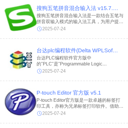
matisse eb字体鲜明的设计风格令人印象深
搜狗五笔拼音混合输入法 v15.7.0.2109
刻。该字体由设计师周建豪创作，特点在于
高对比度的衬线与简约质朴的风格，既赋予
搜狗五笔拼音混合输入法是一款结合五笔与
文字强烈的视觉表现力，又巧妙保持低调，
拼音双输入模式的输入法工具，为用户提供
避免喧宾夺主，完美衬托作品主体内容。
多样化的输入选择。搜狗五笔拼音混合输入
2025-07-24
法灵活的输入方式，能够适应不同场景下的
使用需求。实时同步的在线词库，包含大量
流行新词和网络热词，与时俱进。此外，搜
台达plc编程软件(Delta WPLSoft) 官方多语言版 v2.52
狗五笔拼音混合输入法提供多款精美皮肤，
用户可随心更换，打造个性化输入界，让输
台达PLC编程软件官方版中
入过程更加高效便捷。
的"PLC"是"Programmable Logic
Controller"（可编程逻辑控制器）的简称，
2025-07-24
亦称台达可编程控制器或台达可编程序控制
器。台达plc编程软件由台达专为工业自动
化领域设计，作为执行数字运算与控制操作
P-touch Editor 官方版 v5.1
的电子系统，为自动化设备提供了高效且灵
活的编程解决方案。台达plc编程软件在
P-touch Editor官方版是一款卓越的标签打
Windows平台上提供程序编辑、在线监
印工具，亦称为兄弟标签打印软件。借助P-
控、仿真调试及注释管理等一站式功能，帮
touch Editor，用户可便捷地批量打印各类
2025-07-24
助用户快速完成逻辑设计与故障诊断。
标签，并能导入网络模板进行个性化修改。
P-touch Editor具备强大的打印功能，支持