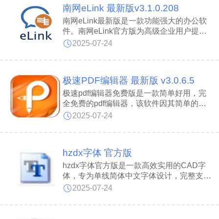
南网eLink 最新版v3.1.0.208
南网eLink最新版是一款功能强大的办公软
件。南网eLink官方版为高级企业用户提供
了企业空间管理权限，可通过管理后台进行
2025-07-24
部门、员工、动态、资料。南网eLink最新
版可快速向同事发起日程邀约、将聊天中的
工作添加为日程，并在日程中统一管理自己
极速PDF编辑器 最新版 v3.0.6.5
的工作安排。
极速pdf编辑器免费版是一款简单好用，完
全免费的pdf编辑器，该软件因其简单的操
作、强大的功能深受广大用户的喜爱。极速
2025-07-24
pdf编辑器免费版支持一键段落编辑，告别
繁琐费时的行间编辑，省时省力。
hzdx字体 官方版
hzdx字体官方版是一款高效实用的CAD字
体，专为单线简体中文字体设计，完整支持
全角标点符号。hzdx字体随着工程制图对
2025-07-24
图形标注和文字显示的要求日益提升，以专
业特性精准契合用户需求。hzdx字体安装
时只需将字体文件复制到AutoCAD安装目