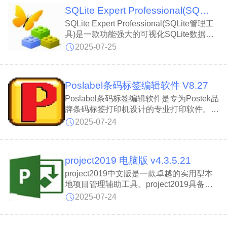
速记、草图还是图文混排，都能一站式完
SQLite Expert Professional(SQLite管理工具) 免费版 v5.4.34
成，显著提升工作效率。
SQLite Expert Professional(SQLite管理工
具)是一款功能强大的可视化SQLite数据库
管理软件。SQLite Expert
2025-07-25
Professional(SQLite管理工具)支持用户在
SQLite数据库中进行创建、编辑、复制及
提取等多种操作。SQLite Expert
Poslabel条码标签编辑软件 V8.27
Professional(SQLite管理工具)内置可视化
查询构建器、支持语法高亮和代码自动补全
Poslabel条码标签编辑软件是专为Postek品
的SQL编辑器，并提供完善的表与视图设计
牌条码标签打印机设计的专业打印软件。
功能以及高效的数据导入导出能力。
Poslabel条码标签编辑软件集成了强大的编
2025-07-24
辑与打印功能，支持多种数据格式处理和多
样化条码类型兼容，并可连接数据库。
Poslabel条码标签编辑软件不仅能高效设计
project2019 电脑版 v4.3.5.21
和输出各类条码标签，还全面支持常用的一
维码、二维码及多种数据源格式，为用户提
project2019中文版是一款卓越的实用型本
供便捷高效的条码标签创建与打印体验。
地项目管理辅助工具。project2019具备高
效便捷的特点，为用户提供强大的任务管
2025-07-24
理、报表生成及商业智能等核心功能。
project2019功能全面，可帮助您将团队事
务管理得井然有序。