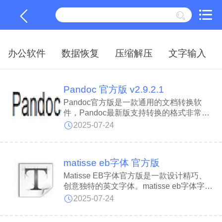
办公软件
数据恢复
压缩解压
文字输入
Pandoc 官方版 v2.9.2.1
Pandoc官方版是一款通用的文档转换软
件，Pandoc最新版支持转换的格式非常
多，常用的有 txt、docx、html、pdf、md、
2025-07-24
pptx等，Pandoc软件还可以在许多标记和
文字处理格式之间进行转换，包括但不限于
各种类型的Markdown、HTML、LaTeX和
matisse eb字体 官方版
Word docx。
Matisse EB字体官方版是一款设计精巧、
创意独特的英文字体。matisse eb字体字形
优雅，笔画简洁流畅，线条柔和自然。
2025-07-24
Matisse EB字体因在经典动画《新世纪福
音战士》中的广泛应用而备受瞩目，