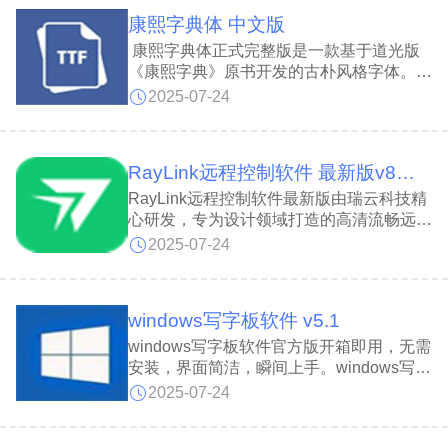
一键批量输出所有标签。
康熙字典体 中文版
康熙字典体正式完整版是一款基于道光版
《康熙字典》原书开发的古朴风格字体。康
熙字典体正式完整版字体苍劲典雅，属于古
2025-07-24
典印刷体，适用于古籍排版设计及古典风格
包装设计。康熙字典体正式完整版字体完整
保留了原书风貌，在文字学研究与字体设计
RayLink远程控制软件 最新版v8.1.5.8
参考等领域具有更广泛的应用价值。
RayLink远程控制软件最新版由瑞云科技精
心研发，专为设计领域打造的高清流畅远程
控制工具。RayLink远程控制软件致力于为
2025-07-24
游戏开发、建筑设计及媒体制作行业提供专
业移动办公方案。RayLink远程控制软件适
用于对图形图像质量有高要求的应用场景，
windows写字板软件 v5.1
涵盖3D设计、CG动画制作、视觉特效、建
筑规划、影视后期、广播电视节目制作、编
windows写字板软件官方版开箱即用，无需
程开发以及游戏开发测试等领域。
安装，界面简洁，瞬间上手。windows写字
板软件提供项目符号、文字颜色、图片插
2025-07-24
入、缩放和增强打印预览等丰富格式工具，
让排版更高效。windows写字板软件无论是