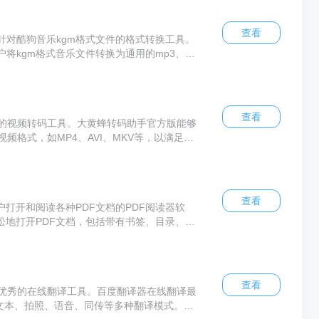
查看
针对酷狗音乐kgm格式文件的格式转换工具。
将kgm格式音乐文件转换为通用的mp3、fla
音乐播放器上播放酷狗kgm格式转换器官方版
面即可完成转换，同时支持批量转换，可以一次
查看
的视频转码工具。大黄蜂转码助手官方版能够
频格式，如MP4、AVI、MKV等，以满足用
。大黄蜂转码助手官方版还支持批量转码，大
查看
助用户打开和阅读各种PDF文档的PDF阅读器软
可以轻松地打开PDF文档，包括带有书签、目录、注
和查找相关内容。Foxit Reader官方版
字体、颜色、背景、书签等，让用户能够根据
查看
优秀的在线翻译工具。百度翻译器在线翻译最
有文本、拍照、语音、同传等多种翻译模式。百