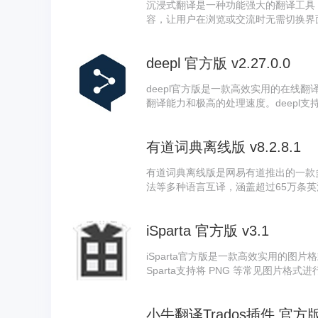
沉浸式翻译是一种功能强大的翻译工具
容，让用户在浏览或交流时无需切换界
先进的自然语言处理与机器学习算法，
誉的AI双语对照网页翻译插件，已帮助
deepl 官方版 v2.27.0.0
语言交流的效率与体验。
deepl官方版是一款高效实用的在线
翻译能力和极高的处理速度。deepl
翻译结果的准确性与自然流畅。deep
整保留原文格式，大幅提升使用体验，
有道词典离线版 v8.2.8.1
有道词典离线版是网易有道推出的一款
法等多种语言互译，涵盖超过65万条英
量例句。有道词典依托独创的网络释义
有道词典同时融合图解词典、百科查询
iSparta 官方版 v3.1
学习平台，助力用户高效掌握和记忆单
iSparta官方版是一款高效实用的图
Sparta支持将 PNG 等常见图片格
转 APNG、PNG 转 WebP 以及 A
足用户在不同场景下的需求。iSpart
小牛翻译Trados插件 官方版 
优化的得力助手。