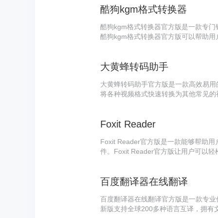
酷狗kgm格式转换器
酷狗kgm格式转换器官方版是一款专门
酷狗kgm格式转换器官方版可以帮助用户
c、wav等格式，以便于在其他设备或
让用户只需将kgm文件拖拽到软件界
大黄蜂转码助手
性转换多个文件。
大黄蜂转码助手官方版是一款高效易用
将各种视频格式快速转换为其他常见的视
户在不同设备上播放和分享视频的需求
大提高了转码效率。
Foxit Reader
Foxit Reader官方版是一款能够帮
件。Foxit Reader官方版让用户
释、标记等内容，让用户能够更加方便地阅读
还具备多种阅读设置和调整功能，例如
百度翻译器在线翻译
自己的需求和喜好来进行个性化设置。
百度翻译器在线翻译官方版是一款专业
新版支持全球200多种语言互译，拥