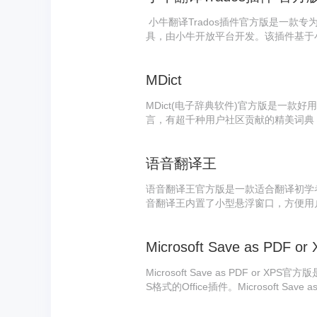
小牛翻译Trados插件官方版是一款专为SDL
具，由小牛开放平台开发。该插件基于
且功能实用，具备高质量的双语资源和
过程也非常便捷。
MDict
MDict(电子辞典软件)官方版是一款好
言，有超千种用户社区贡献的精美词典，支
多种真人语言发音库;MDict不直接
详尽解释的辞典文件，能满足不同用户
语音翻译王
语音翻译王官方版是一款适合翻译初学
音翻译王内置了小型悬浮窗口，方便用
语音翻译王最新版支持语音录制翻译和
件，帮助用户快速且准确地完成翻译任
Microsoft Save as PDF or
Microsoft Save as PDF or X
S格式的Office插件。Microsoft Save 
序中输出XPS和PDF文件，便于分享和打印。Mi
还可以将XPS文件作为附件发送，或将文