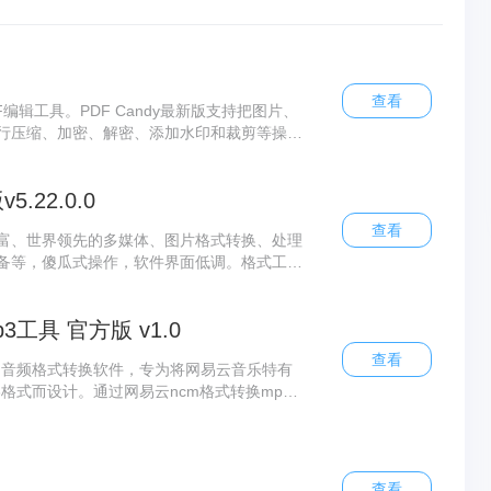
查看
F编辑工具。PDF Candy最新版支持把图片、
进行压缩、加密、解密、添加水印和裁剪等操
帮你搞定各种PDF文档处理需求。
22.0.0
查看
富、世界领先的多媒体、图片格式转换、处理
备等，傻瓜式操作，软件界面低调。格式工厂
换处理软件，它支持几乎所有主流的多媒体文
以用格式工厂转换，只要装了格式工厂无需再
工具 官方版 v1.0
查看
的音频格式转换软件，专为将网易云音乐特有
格式而设计。通过网易云ncm格式转换mp3
将下载的NCM文件转换为MP3文件，提升
查看