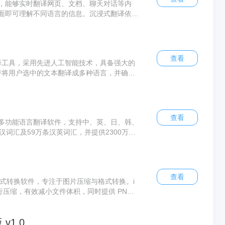
，能够实时翻译网页、文档、聊天对话等内
面即可理解不同语言的信息。沉浸式翻译依托
确保翻译结果准确且流畅。沉浸式翻译备受赞
超过100万用户突破语言障碍，极大提升了跨
查看
翻译工具，采用先进人工智能技术，具备强大的
支持将用户选中的文本翻译成多种语言，并确保
l不仅能翻译文本，还支持文档与图片翻译，完
满足用户多样化的语言转换需求。
查看
多功能语言翻译软件，支持中、英、日、韩、
汉词汇及59万条汉英词汇，并提供2300万海
技术，可实时获取网络流行词汇及丰富例句。
和单词本等实用功能，打造一体化知识查询与
词。
查看
片格式转换软件，专注于图片压缩与格式转换。i
式进行压缩，有效减小文件体积，同时提供 PNG
PNG 动图转动态 WebP 等多种格式转换功能，满
a界面简洁，操作便捷，是处理图片格式转换和
v1.0