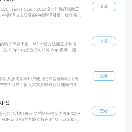
查看
 Trados Studio 2019设计的翻译辅助工
小牛翻译自主研发的神经翻译引擎，操作简单
自动标签处理功能。此外，插件的下载和安装
查看
用的电子辞典平台，MDict官方版涵盖多种语
持 App 内点击取词和跨 App 查询，拥有
提供辞典数据，但支持用户自制或下载海量词库和
的学习需求。
查看
者以及急需翻译用户使用的录音翻译应用;语
户在任何界面输入文本并即时获取翻译结果;
实时同声传译功能，能够一次性处理多个文
务。
 XPS
查看
PS官方版是一款可以将Office文档轻松转换为PDF或XP
as PDF or XPS官方版支持在8个Office 2007程
crosoft Save as PDF or XPS官方版
档保存为PDF/XPS格式的电子邮件附件。