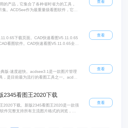
查看
简单易用的产品，它集合了各种省时省力的工具，
片集。ACDSee作为最重量级看图软件，它能
还能处理如Mpeg之类常用的视频文件。不同的
泥不变的单一体系，用最合适您的方式来管理相
查看
1.0.65下载页面。CAD快速看图V5.11.0.65
看图软件。CAD快速看图V5.11.0.65全面
直接查看，是业界首款直接打开天正建筑、天正给
D快速看图V5.11.0.65图纸打开速度快，
文乱码问题，完美显示钢筋符号和图案填充，
查看
e经典版-速度超快。acdsee3.1是一款图片管理
，是目前最为流行的看图工具之一。acdse
备佳品，它支持丰富的RAW格式，有强大的图
较，打开速度相对很快。
2345看图王2020下载
查看
王2020下载。新版2345看图王2020是一款强
图软件完整支持所有主流图片格式的浏览，管
片翻页、缩放、打印。 独家支持GIF等多帧
找一款好用的图片浏览管理软件，那么这款拥