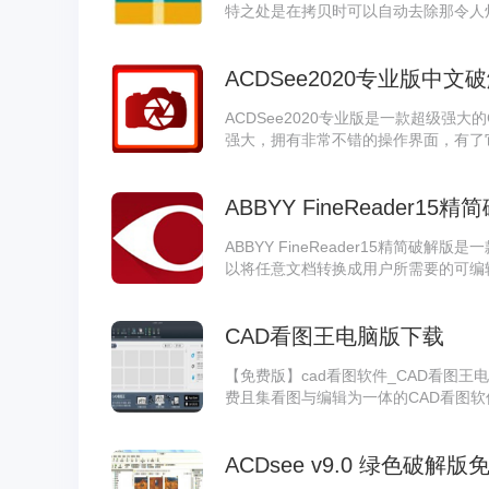
特之处是在拷贝时可以自动去除那令人
缘自动填充颜色、自动将DWG格式文件
ACDSee2020专业版中文
ACDSee2020专业版是一款超级强
强大，拥有非常不错的操作界面，有了
且还可以进行个性化编辑处理。
ABBYY FineReader15
ABBYY FineReader15精简破
以将任意文档转换成用户所需要的可编
序列号激活码破解，用户可永久免费使
CAD看图王电脑版下载
【免费版】cad看图软件_CAD看图王
费且集看图与编辑为一体的CAD看图软件，
本的dwg二维和三维图纸，超快速开
器，CAD看图王电脑版支持不同字体的正
ACDsee v9.0 绿色破解
脑版免费工具内集成常用绘图、修改、