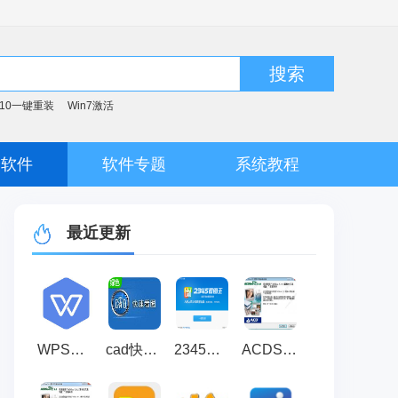
搜索
n10一键重装
Win7激活
脑软件
软件专题
系统教程
最近更新
WPS图片 官方版 v6.0.0.1
cad快速看图官方版 v6.5.2.104
2345看图王免费版 官方版 v13.4.0.12514
ACDSee看图客户端 渠道版