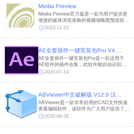
视图操作，如显隐、剖切和爆炸视图，以及
Media Preview
测量图纸尺寸和体积的功能。
Media Preview官方版是一款为用户提供更
便捷的媒体浏览体验的视频缩略图预览软
件。Media Preview官方版支持多种视频格
2023-11-22
式的缩略图预览，让用户能够快速浏览和选
择感兴趣的视频内容。Media Preview官方
版还提供了自定义设置选项，允许用户调整
AE全套插件一键安装包Pro V4.7 吾爱破解版
缩略图的大小、质量和显示方式。
AE全套插件一键安装包Pro是一款适用于
AE软件的插件合集，此软件能自动识别AE
软件版本和安装位置，用户只需根据自己的
2020-07-14
需要即可安装的插件，此版本已去除某宝收
费联网限制，随意填入激活码即可完成破
解！
ABViewer中文破解版 V12.0 汉化免费版
ABViewer是一款非常好用的CAD文件快速
查看编辑软件，该软件为广大用户提供了非
常齐全并且强大的功能，支持30多种光栅
2020-09-26
和矢量图格式，你不仅可以查看各种格式的
CAD图纸，而且还可以进行编辑。