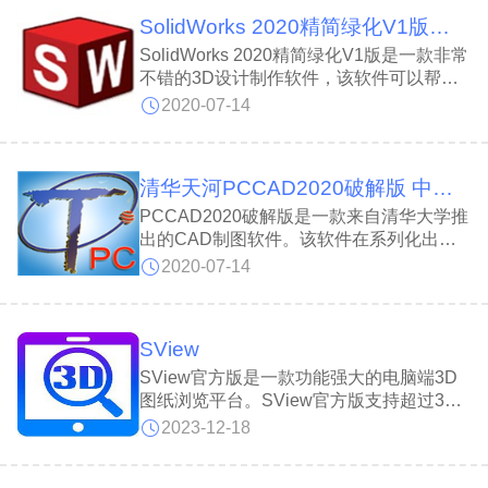
SolidWorks 2020精简绿化V1版 中文免费版
SolidWorks 2020精简绿化V1版是一款非常
不错的3D设计制作软件，该软件可以帮助
设计师们最大限度的提高三维设计效率，比
2020-07-14
起旧版本而言，它加入了更多增强和改进后
的功能。需要的朋友可以在系统天地下载！
清华天河PCCAD2020破解版 中文免费版
PCCAD2020破解版是一款来自清华大学推
出的CAD制图软件。该软件在系列化出库
方面进行了很多项功能的改进出库更方便，
2020-07-14
双击行标识的数字即可生成（绘制）零件，
适用于机械、航天、汽车、船舶、冶金等行
业的产品设计。感兴趣的朋友就在系统天地
SView
下载吧！
SView官方版是一款功能强大的电脑端3D
图纸浏览平台。SView官方版支持超过30
种CAD软件的50多种格式并且提供简单易
2023-12-18
用的操作方式和符合工程师习惯的布局，让
您轻松浏览图纸。SView官方版还提供多种