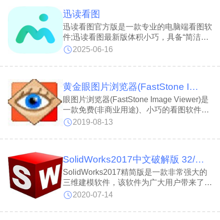
图插件;2345PDF阅读器让学术、合同、漫
迅读看图
画等PDF文件在Windows桌面即点即开，
阅读体验轻盈高效。
迅读看图官方版是一款专业的电脑端看图软
件;迅读看图最新版体积小巧，具备“简洁、
无广告、极速”特点，支持多种看图模式自
2025-06-16
由切换，支持秒开200+种图片格式，色彩
显示极佳，提供裁剪、调整亮度、对比度、
添加水印等基本功能，支持标记和批注，便
黄金眼图片浏览器(FastStone Image Viewer)
于注释，迅读看图适合学习和工作使用。
眼图片浏览器(FastStone Image Viewer)是
一款免费(非商业用途)、小巧的看图软件，
黄金眼图片浏览器提供使用者方便的操作界
2019-08-13
面，让使用者可以通过它的操作界面来浏览
图片，且黄金眼图片浏览器还支持了幻灯播
放的功能，让使用者能够轻松的浏览目录中
SolidWorks2017中文破解版 32/64位 绿色精简版
的所有图片。FastStone Image Viewer 虽
然免费，但是功能却毫不含糊。
SolidWorks2017精简版是一款非常强大的
三维建模软件，该软件为广大用户带来了非
常高效的三维设计制图功能，有了它，我们
2020-07-14
就可以通过简单几步即可设计出自己需要的
3D模型。