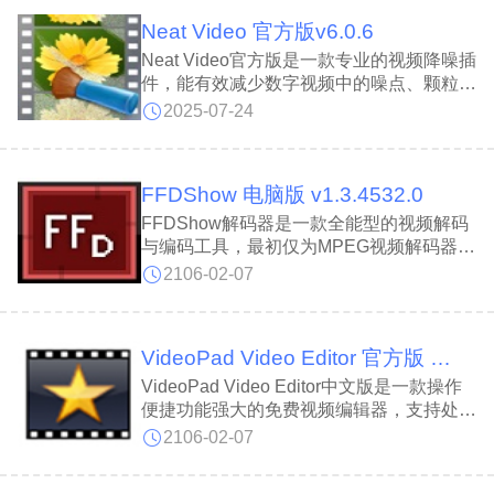
户可同步实现游戏投屏、直播推流及录屏功
Neat Video 官方版v6.0.6
能，全方位满足娱乐与工作需求，让手机投
屏操作变得更加轻松便捷。
Neat Video官方版是一款专业的视频降噪插
件，能有效减少数字视频中的噪点、颗粒、
闪烁等瑕疵，提升画质清晰度和细节，使视
2025-07-24
频画面更加流畅自然。Neat Video采用先进
的降噪算法，可智能检测并减少高 ISO 噪
点、摄像机噪点、色彩噪点等多种噪点类
FFDShow 电脑版 v1.3.4532.0
型，同时具备高度可调性，用户可根据需求
微调降噪参数。Neat Video还支持 GPU 与
FFDShow解码器是一款全能型的视频解码
CPU 协同工作，可加快降噪处理速度，提
与编码工具，最初仅为MPEG视频解码器，
高工作效率，并具备划痕过滤器，可修复视
现已扩展支持包括Indeo Video、WMV、
2106-02-07
频中的划痕、灰尘等缺陷。
MPEG2等多种视频格式，兼容性极强。
FFDShow解码器提供丰富的画面处理选
项，如锐化、亮度调节、降噪等，帮助用户
VideoPad Video Editor 官方版 v17.21
优化播放效果。FFDShow解码器凭借高效
解码能力和灵活的滤镜功能，提升视频播放
VideoPad Video Editor中文版是一款操作
流畅度，增强画质。
便捷功能强大的免费视频编辑器，支持处理
多种媒体文件，包括视频、音频和图片，并
2106-02-07
提供大量专业编辑工具，使用方法简单直
观。VideoPad Video Editor软件集成了