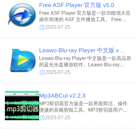
Free ASF Player 官方版 v5.0
作特性，新手也能快速上手，让用户能够尽
情投入乐谱创作。
Free ASF Player 官方版是一款功能强大且
操作简便的 ASF 文件播放工具。 Free
ASF Player支持流畅播放 ASF 格式视频，
2025-07-25
无需依赖其他集成开发环境（IDE），使用
便捷。此外，Free ASF Player 官方版还兼
容多种视频格式，包括 3GP、FLV、AVI、
Leawo Blu-ray Player 中文版 v3.0.0.1
IPOD 和 WMV，满足用户多样的播放需
求。
Leawo Blu-ray Player 中文版是一款高品质
的蓝光光盘播放软件。Leawo Blu-ray
Player 由于普通影碟机通常无法直接播放
2025-07-25
蓝光光盘，在电脑上观看也需要专门的播放
器支持。Leawo Blu-ray Player 采用类似
Windows 8 的界面设计风格，并全面兼容
Mp3ABCut v2.2.3
Windows 8 操作系统。
MP3剪切器官方版是一款界面简洁、操作
便捷的音频剪辑工具。MP3剪切器用户可
通过该软件轻松从MP3音乐或歌曲文件中
2025-07-25
提取所需片段，快速制作个性化手机铃声
等。MP3剪切器支持精准剪切，操作简
单，完全免费！