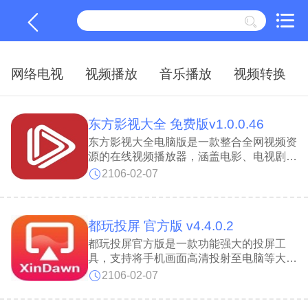
网络电视
视频播放
音乐播放
视频转换
东方影视大全 免费版v1.0.0.46
东方影视大全电脑版是一款整合全网视频资
源的在线视频播放器，涵盖电影、电视剧、
综艺、动漫、纪录片等丰富内容，可提供最
2106-02-07
新最全的影视节目。东方影视大全具备每日
推荐、专题榜单、分类筛选等功能，能依用
户喜好精准推荐视频，还支持多种清晰度切
都玩投屏 官方版 v4.4.0.2
换和播放速度调节，为用户带来流畅便捷的
观看体验。东方影视大全在播放过程中无广
都玩投屏官方版是一款功能强大的投屏工
告干扰，所有视频均可免费观看。
具，支持将手机画面高清投射至电脑等大屏
设备。都玩投屏不仅能够实现按比例精准投
2106-02-07
屏，还提供4K超清画质与60~100帧的高帧
率模式，操作流畅无延迟。都玩投屏中，用