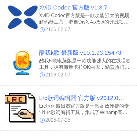
VirtualDub插件支持，用户可访问第三方工
XviD Codec 官方版 v1.3.7
具扩展功能。VideoPad Video Editor高效
可靠，是视频编辑领域的实用工具。
XviD Codec官方版是一款功能强大的视频
解码器工具，源自DivX 4.x/5.x的开源项
目，专为播放XviD格式视频而设计。XviD
2106-02-07
Codec能够在保证视频清晰度的前提下，提
供流畅的观影体验，避免画质下降。此外，
XviD Codec软件内置高效压缩功能，可在
酷我k歌 最新版 v10.1.93.25473
不影响视频质量的情况下显著减小文件体
积，帮助用户节省硬盘存储空间。
酷我K歌电脑版是一款功能强大的在线唱歌
工具，拥有海量卡拉OK曲库，涵盖热门歌
曲与经典老歌，满足用户多样化的演唱需
2106-02-07
求。酷我K歌软件提供超强练唱图谱与智能
评分功能，帮助用户实时调整演唱技巧，提
升K歌水平。同时，酷我K歌内置最新KTV
Lrc歌词编辑器 官方版 v2012.02.08.0
点唱榜单，让用户随时掌握流行趋势，足不
出户即可享受媲美KTV的疯狂K歌体验。
Lrc歌词编辑器官方版是一款高效便捷的专
业Lrc歌词编辑工具，集成了Winamp音乐
播放功能，方便用户在编辑歌词时实时试听
2025-07-25
与校对。Lrc歌词编辑器支持LRC、
ID3(LRC)、TXT、SRT等多种歌词格式的