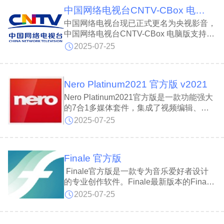
转换，并允许用户轻松选择并编辑所需歌词
中国网络电视台CNTV-CBox 电脑版v6.0.3.1
文件。Lrc歌词编辑器还支持将歌词嵌入到
MP3/WMA音频文件中，实现歌词与音频的
中国网络电视台现已正式更名为央视影音，
一体化存储。
中国网络电视台CNTV-CBox 电脑版支持多
路直播，内容覆盖央视及各大省市卫视频
2025-07-25
道，并提供栏目、电影、电视剧、纪录片、
动画等丰富点播资源。中国网络电视台
CNTV-CBox平台播放流畅、体验全面，致
Nero Platinum2021 官方版 v2021
力于为用户带来优质畅快的视听享受。
Nero Platinum2021官方版是一款功能强大
的7合1多媒体套件，集成了视频编辑、刻
录、转换、加密、压缩、流式传输、翻录等
2025-07-25
多种实用工具于一体。Nero Platinum 2021
内置顶级的视频和音频编辑功能，支持用户
对媒体文件进行专业级的制作与处理。
Finale 官方版
Nero Platinum 2021操作界面友好，功能丰
富且高效，能为多媒体处理与内容创作提供
Finale官方版是一款专为音乐爱好者设计
全面支持。
的专业创作软件。Finale最新版本的Finale
采用了全新UI界面，优化了歌词输入与排版
2025-07-25
间距，新增即时变调夹和弦功能，并扩展了
打击乐播放效果，整体操作更加便捷流畅。
Finale功能强大，兼具高质量输出与简易操