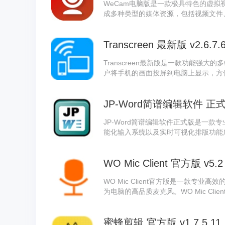
WeCam电脑版是一款极具特色的虚拟
成多种类型的媒体资源，包括视频文件
终合成的视频可以以多种方式呈现，W
可以有不同的分辨率，可供多个程序同
Transcreen 最新版 v2.6.7.
Transcreen最新版是一款功能强大的
户将手机的画面投屏到电脑上显示，方便用
式，可以将视频以流媒体的形式传输到
使用。
JP-Word简谱编辑软件 正式版
JP-Word简谱编辑软件正式版是一
能化输入系统以及实时可视化排版功能广
与文本的无缝混合编排，并支持将编辑完
辑与高清打印。JP-Word简谱编辑软
WO Mic Client 官方版 v5.2
谱输入速度，同时全面支持各类音乐符
WO Mic Client官方版是一款专
为电脑的高品质麦克风。WO Mic Cl
便。该WO Mic Client支持多种连接
提供了灵活便捷的选择，以适应不同环
蜜蜂剪辑 官方版 v1.7.5.11