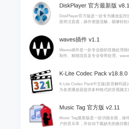
DiskPlayer 官方最新版 v8.1
DiskPlayer官方版是一款专为播放监控
面简洁直观，操作便捷流畅，能够轻松
回看录像的难题。DiskPlayer凭
了高效、便捷的监控录像回放方案，是
waves插件 v1.1
Waves插件是一款专业级的音频处理
制作、精细混音及专业母带处理。wav
乐创作与实时直播等多个领域。Wave
效资源库，用户可便捷地进行音效添加
K-Lite Codec Pack v18.8.0
功能支持，确保用户各类严苛的音质与
K-Lite Codec Pack中文版(影
为各类播放器提供多种格式的音视频文件解码支
域的先驱，可有效增强播放器功能，使其兼容更
置经典播放器Media Player Clas
Music Tag 官方版 v2.11
Music Tag最新版是一款功能全面
户的音乐库，并自动下载缺失的曲目数