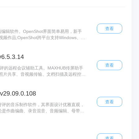
查看
频编辑软件。OpenShot界面简单易用，新手
品;OpenShot跨平台支持Windows、M
转场、动画和字幕等丰富功能，是视频剪辑入门的
5.3.14
查看
好评的远程会议辅助工具。MAXHUB传屏助手
照片共享、音视频传输、文档扫描及远程控制
操作简单快捷，能够充分满足用户的日常使用
29.09.0.108
查看
一款广受好评的音乐制作软件，其界面设计优雅直观，
alk无论是作曲编曲、录音混音、音频编辑、母带处
整开放且无任何限制，更支持无限音轨扩展。
类音乐创作需求。
查看