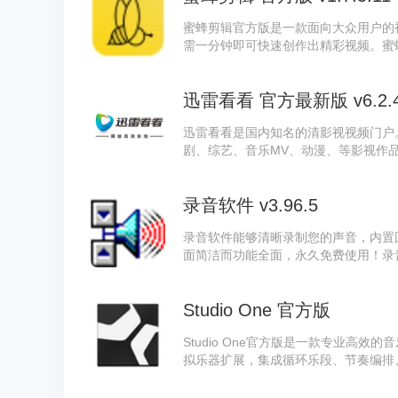
蜜蜂剪辑官方版是一款面向大众用户的
需一分钟即可快速创作出精彩视频。蜜
多种画面比例、多轨道同步编辑与丰富
业级视频作品。
迅雷看看 官方最新版 v6.2.4
迅雷看看是国内知名的清影视视频门户
剧、综艺、音乐MV、动漫、等影视作
器其视频资源来源均为正版影视公司出
只需在线完成支付或开通会员，就能无
录音软件 v3.96.5
录音软件能够清晰录制您的声音，内置
面简洁而功能全面，永久免费使用！录
等十余种编辑操作，提供高保真采样率
Studio One 官方版
Studio One官方版是一款专业高效的音
拟乐器扩展，集成循环乐段、节奏编排
MIDI模板等核心功能。该软件通过直
效果，且全部功能均提供免费使用。