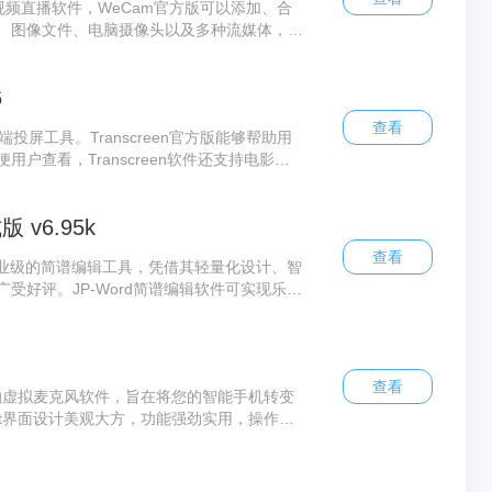
视频直播软件，WeCam官方版可以添加、合
、图像文件、电脑摄像头以及多种流媒体，最
eCam电脑版支持多路高质量视频输出，每路
时使用。
6
查看
多端投屏工具。Transcreen官方版能够帮助用
户查看，Transcreen软件还支持电影模
电脑中进行播放，适合开会和文稿演示等场合
 v6.95k
查看
款专业级的简谱编辑工具，凭借其轻量化设计、智
受好评。JP-Word简谱编辑软件可实现乐谱
成的乐谱一键导出至Word文档进行深度编
件独创的"音符时值组合切换"技术能显著提升乐
号标注及复杂曲谱结构的专业编辑需求。
查看
业高效的虚拟麦克风软件，旨在将您的智能手机转变
ient界面设计美观大方，功能强劲实用，操作简
方式，包括蓝牙、USB数据线以及Wi-Fi，为用户
境下的使用需求。