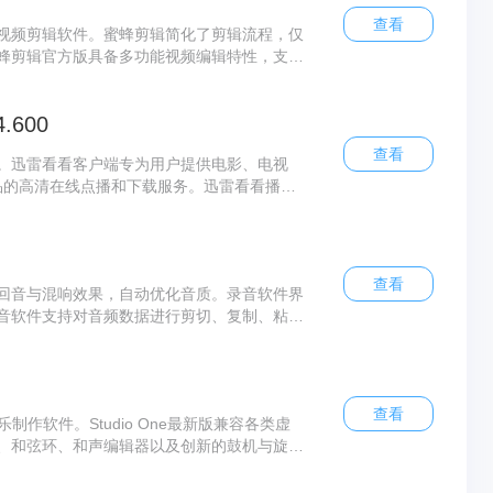
查看
视频剪辑软件。蜜蜂剪辑简化了剪辑流程，仅
蜂剪辑官方版具备多功能视频编辑特性，支持
设计模板，即便是零基础用户也能轻松打造专
.600
查看
。迅雷看看客户端专为用户提供电影、电视
品的高清在线点播和下载服务。迅雷看看播放
品，百种格式 ，超清视频，想看就看，用户
限制观看平台上的各类付费影视视频。
查看
回音与混响效果，自动优化音质。录音软件界
音软件支持对音频数据进行剪切、复制、粘贴
转换，操作简单便捷。
查看
乐制作软件。Studio One最新版兼容各类虚
、和弦环、和声编辑器以及创新的鼓机与旋律
观的创作流程，可快速实现专业级录音棚音质