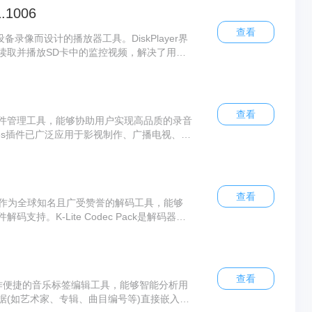
.1006
查看
设备录像而设计的播放器工具。DiskPlayer界
读取并播放SD卡中的监控视频，解决了用户
借其强大的核心功能与友好的用户体验，为用户提供
处理安防视频文件的得力助手。
查看
插件管理工具，能够协助用户实现高品质的录音
es插件已广泛应用于影视制作、广播电视、音
s插件整合了数百种专业音频处理工具与海量音
、删除或停用等操作，通过提供全面且灵活的
音效需求得到充分满足。
查看
音解码器)作为全球知名且广受赞誉的解码工具，能够
持。K-Lite Codec Pack是解码器领
多媒体格式。K-Lite Codec Pack内
sic，用户可灵活搭配解码器包使用。
查看
，操作便捷的音乐标签编辑工具，能够智能分析用
据(如艺术家、专辑、曲目编号等)直接嵌入音