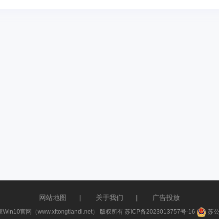
网站地图
|
关于我们
|
广告投放
家Win10官网（www.xitongtiandi.net） 版权所有
苏ICP备2023013757号-16
苏公网