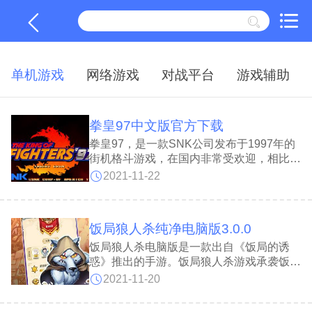
单机游戏
网络游戏
对战平台
游戏辅助
拳皇97中文版官方下载
拳皇97，是一款SNK公司发布于1997年的
街机格斗游戏，在国内非常受欢迎，相比拳
皇前三个版本各方面均有较大改进，是拳皇
2021-11-22
系列的成熟之作。《拳皇97》在中国非常
受欢迎，直至今日，KOF97在全国各地街
机厅也依然长盛不衰。拳皇97的攻击流
饭局狼人杀纯净电脑版3.0.0
畅、功能贴心、带给玩家真实的体验，独有
的简化指令也让游戏中有了更多快乐。
饭局狼人杀电脑版是一款出自《饭局的诱
惑》推出的手游。饭局狼人杀游戏承袭饭局
一贯的娱乐精神，饭局狼人杀游戏把节目同
2021-11-20
规则的狼人杀游戏带到线上，饭局狼人杀游
戏致力为广大节目迷及游戏爱好者提供有趣