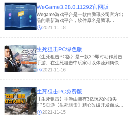
特殊兵种，而你除了要发展自己国家的经济
WeGame3.28.0.11292官网版
外，同时还必须要不断培养强大的兵种，然
后和其他对手决一死战，将敌方的国家直接
Wegame游戏平台是一款由腾讯公司官方出
毁灭。
品的最新游戏平台，软件原名是腾讯
TGP，现在已正式全面升级并更名为
2021-11-18
Wegame，用户可以在这个客户端中新增更
多好玩的东西，详细功能只有自己下载才能
体验到。Wegame游戏平台的目标是国内正
生死狙击PC绿色版
版游戏市场，与steam等游戏平台相竞争，
目前Wegame已与多家国内外知名游戏厂商
《生死狙击PC版》是一款3D即时动作射击
达成合作，未来将会给国内广大玩家带来更
手游。在生死狙击中玩家可以体验到爽快的
多高质量游戏大作。
射击感，只要你有强大的实力，枪枪爆头轻
2021-11-16
松做到，喜欢的玩家不妨一试。CS玩腻了?
不要紧，来这里感受弩的原始刺激吧!第一
人称，带你身临其境当枪神!经典名枪爱不
生死狙击PC免费版
释手，数百关卡个个耐玩，一个人，就是一
场战争。
【生死狙击】手游由拥有3亿玩家的顶尖
FPS页游【生死狙击】精心改编开发而成。
在保留了生死狙击页游绝大部分经典的玩
2021-11-15
法，枪械，地图之外，根据移动端的特性，
引入了全新的操作模式和趣味玩法，力求让