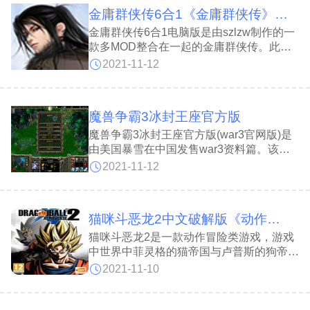
玩家在手机上也能享受到不亚于端游的枪战
金庸群侠传6合1《金庸群侠传》 v1.01最终版
快感。
金庸群侠传6合1电脑版是由szlzw制作的一
款多MOD整合在一起的金庸群侠传。此版
本代码主要来源于游泳的鱼LUA复刻版源码
2021-11-12
+植入龙人部份代码+自己写的代码组合而
成，经本人增强并移植至龙的传人主程序的
引擎下，支持电脑、安卓系统，以安卓玩家
魔兽争霸3冰封王座官方版
为主。将几个经典MOD集合在一起，并对
其操作、界面、显示效果等做些改良优化。
魔兽争霸3冰封王座官方版(war3官网版)是
该版本支持的MOD包含了原版、苍龙逐
由美国暴雪在中国发售war3资料篇。该游
日、再战江湖、台湾乡民、天书劫、
戏不仅是2002年奥美发布游戏的重中之
2021-11-12
重，而且“魔兽争霸3冰封王”也是暴雪的第
一部杰作。war3官网版可以说，无论对是
整个中国的游戏市场，包括游戏玩家、代理
猫咪斗恶龙2中文破解版《动作冒险类游戏》 v1.0免安装版
商家、媒体，还是整个的中国电子竞技比
赛，魔兽争霸3冰封王座完整版(war3官网
猫咪斗恶龙2是一款动作冒险类游戏，游戏
版)的推出都是大家翘首以盼的。本站为您
中世界中菲灵格的猫帝国与卢普斯的狗帝国
提供魔兽争霸3冰封王座。
之间爆发了战争，双方在大陆之上展开激烈
2021-11-10
的交战，每天都有无辜的生命在牺牲。而猫
帝国以及狗帝国之中有着两名有志之士希望
让这场战争停止下来，于是猫猫与小狗共同