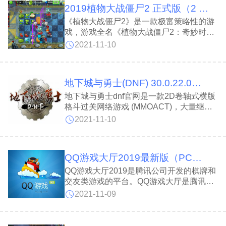
2019植物大战僵尸2 正式版（2 2.0.0 ）
走上了一条探索大陆夺回王位阻止战争的道
路。游戏中玩家能够选择进行多人游戏或者
《植物大战僵尸2》是一款极富策略性的游
单人游戏。多人游戏中玩家将会在猫与狗狗
戏，游戏全名《植物大战僵尸2：奇妙时空
之间进行切换，同时控制着两个角色进行游
之旅》，是经典的塔防游戏《植物大战僵
2021-11-10
尸》正统续作，由PopCap Games为
Windows、Mac OS X及iPhone OS系统开
发。游戏集成了即时战略、塔防御战和卡片
地下城与勇士(DNF) 30.0.22.0官方免费版
收集等要素，游戏的内容就是：玩家控制植
物，抵御僵尸的进攻，保护这片植物园。
地下城与勇士dnf官网是一款2D卷轴式横版
格斗过关网络游戏 (MMOACT)，大量继承
了众多家用机、街机2D格斗游戏的特色。
2021-11-10
以任务引导角色成长为中心，结合副本、
PVP、PVE为辅，与其他网络游戏同样具
有装备与等级的改变，并拥有共500多种装
QQ游戏大厅2019最新版（PC版）
备道具。每个人物有8个道具装备位置，在
游戏中可以允许最多4个玩家进行组队挑战
QQ游戏大厅2019是腾讯公司开发的棋牌和
关卡，同样也可以进行4对4的PK。本站提
交友类游戏的平台。QQ游戏大厅是腾讯自
供地下城与勇士官方免费版下载。
主开发的一款以棋牌类游戏为主的全球最大
2021-11-09
游戏平台，自2003年面世以来，已提供游
戏超过70款，也是全球最大的休闲游戏娱
乐平台，最高同时在线人数已超过600万。