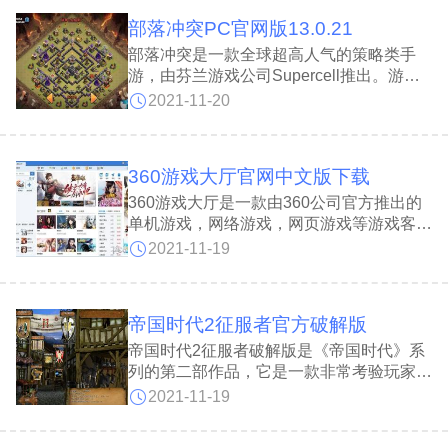
好玩的音视频社交玩法，治愈无聊时光!
部落冲突PC官网版13.0.21
部落冲突是一款全球超高人气的策略类手
游，由芬兰游戏公司Supercell推出。游戏
兼具攻、守城及养成元素，玩家于一开始时
2021-11-20
只有“建筑工人小屋”及各一座等级1的“大本
营”、“金矿”、“兵营”以及各750点的“圣
水”和“黄金”，第一次进入游戏会进入引导模
360游戏大厅官网中文版下载
式让玩家了解此游戏的建造、升级、提速及
解锁的方式。随着游戏的进行，到了后期重
360游戏大厅是一款由360公司官方推出的
心将会由单人模式移至多人模式。打资源、
单机游戏，网络游戏，网页游戏等游戏客户
升大本，一起战斗一起嗨!
端。360游戏大厅支持小号多开的功能，同
2021-11-19
时软件还可以为您提供加速的功能，方便您
在玩游戏的过程中加速电脑的运行速度。本
站为您提供360游戏大厅官方版下载，欢迎
帝国时代2征服者官方破解版
前来下载。
帝国时代2征服者破解版是《帝国时代》系
列的第二部作品，它是一款非常考验玩家指
挥能力的战争策略游戏。我们的玩家可以在
2021-11-19
帝国时代2征服者中文版里选择多个不同的
国家来进行统治，这些国家会有属于自己的