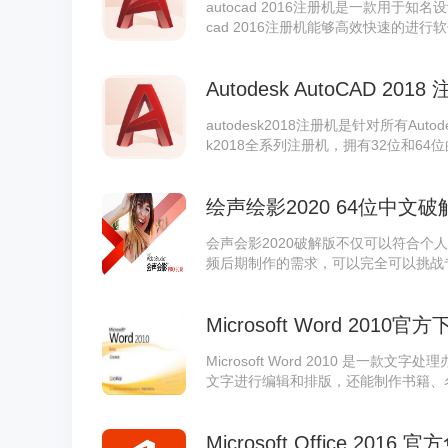
autocad 2016注册机是一款用于知名设
cad 2016注册机能够高效快速的进
费，整个过程简单直观，让你解开软件
Autodesk AutoCAD 2
autodesk2018注册机是针对所有Auto
k2018全系列注册机，拥有32位和6
码，帮助用户快速激活Autodesk2018所有
18，Maya 2018等等。另外小编还一并
绘声绘影2020 64位中文
欢迎免费下载收藏。
会声会影2020破解版不仅可以符合个
频后期制作的需求，可以完全可以挑战
熟的口碑和普及率，推
Microsoft Word 201
Microsoft Word 2010 是一款文
文字进行编辑和排版，还能制作书籍、名
世上用户最多的办公软件之一，总之无论你
0是一款文字处理办公软件，Office
Microsoft Office 201
版，还能制作书籍、名片、杂志、报纸等