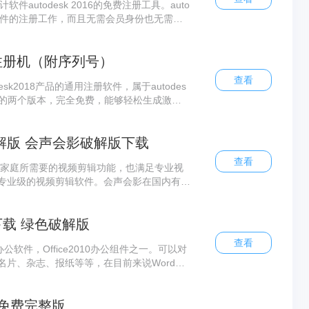
计软件autodesk 2016的免费注册工具。auto
行软件的注册工作，而且无需会员身份也无需付
的所有权限。
018 注册机（附序列号）
查看
desk2018产品的通用注册软件，属于autodes
4位的两个版本，完全免费，能够轻松生成激活
软件，包括3DS Max 2018，AutoCAD 20
附带了autodesk2018全系列序列号和密钥，
破解版 会声会影破解版下载
查看
人家庭所需要的视频剪辑功能，也满足专业视
专业级的视频剪辑软件。会声会影在国内有成
0官方下载 绿色破解版
查看
字处理办公软件，Office2010办公组件之一。可以对
片、杂志、报纸等等，在目前来说Word是
在哪家公司上班都离开Word。Word201
2010办公组件之一。可以对文字进行编辑和排
6 官方免费完整版
等，在目前来说Word是世上用户最多的办