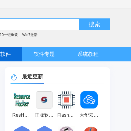
搜索
n10一键重装
Win7激活
脑软件
软件专题
系统教程
最近更新
ResHacker 正式版v5.2.4.386
正版软件检查工具 正式版 v2.2
FlashMaster 官方版 v1.8.0.29
大华云联 官方版 v1.001.0000127