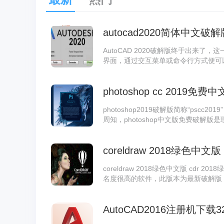
autocad2020简体中文破
AutoCAD 2020破解版终于出来
界面，通过交互菜单或命令行方式便可
细绘制、三维设计等操作，现在已经成
photoshop cc 2019免费中
photoshop2019破解版简称“pscc2
周知，photoshop中文版免费破解
cc2019中文版在原来的基础上又新
coreldraw 2018绿色中文版
coreldraw 2018绿色中文版 cd
名度很高的软件，此版本为最新破解版
软件吧，功能非常强大，受众很广，201
矢量动画、页面设计、网站制作、网页
AutoCAD2016注册机下载