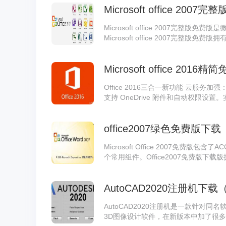
Microsoft office 2007完
Microsoft office 2007完
Microsoft office 2007完
式、无缝高效的沟通协作。Microsoft 
据库软件，可帮助您节省时间并保持有序管
Microsoft office 201
帮助您在一个地方管理所有客户和潜在客户
前面的版本界面更美观大方，且该版本
Office 2016三合一新功能 云服务
支持 OneDrive 附件和自动权限
辑文件 数据分析更快更简单：Excel
据。 Skype for Business：
office2007绿色免费版下载
和会议。 Outlook 2016 提供了
Drive 附件等。 新的 IT 功能：安全
Microsoft Office 2007免费版包含
个常用组件。Office2007免费版
式、无缝高效的沟通协作。Office2
数据库软件，可帮助您节省时间并保持有序
AutoCAD2020注册机下载
可帮助您在一个地方管理所有客户和潜
AutoCAD2020注册机是一款针对同名
3D图像设计软件，在新版本中加了很