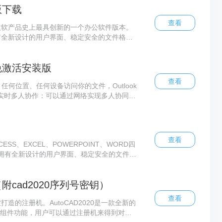
整版下载
查看
整版免费版是微软产品史上最具创新的一个办公软件版本。
整版免费版拥有全新设计的用户界面、稳定安全的文件格
office 2007完整版是一套完善的效率提升和数
理。office2007强大的联系人管理功能可
6精简免激活安装版
的信息。该版本的office2007窗口界面比
的设计比早期版本更完善
查看
加强：任何位置、任何设备访问你的文件，Outlook
设置。实时多人协作：可以通过网络实现多人协同编
 内置新的分析功能，可以拉取、分析、可视化数
可以直接在文档中即时通讯、屏幕分享、语音和视频聊天
智能邮箱、快速搜索、自动过滤低优先级邮件、One
控制（数据
查看
了ACCESS、EXCEL、POWERPOINT、WORD四
下载版拥有全新设计的用户界面、稳定安全的文件格
007官方下载免费完整版是一套完善的效率提升和
管理。office2007强大的联系人管理功能
（附cad2020序列号密钥）
在客户的信息。
查看
软打造的注册机。AutoCAD2020是一款全新的
多组件功能，用户可以通过注册机来得到对应