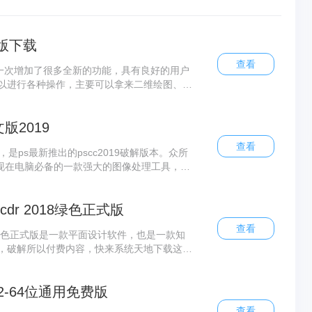
解版下载
查看
了，这一次增加了很多全新的功能，具有良好的用户
以进行各种操作，主要可以拿来二维绘图、详
为主流的一个绘图工具了。
文版2019
查看
019”，是ps最新推出的pscc2019破解版本。众所
版是现在电脑必备的一款强大的图像处理工具，ps
增了许多令人心动的新功能，赶紧下载体验吧！
 cdr 2018绿色正式版
查看
r 2018绿色正式版是一款平面设计软件，也是一款知
，破解所以付费内容，快来系统天地下载这款
8是CorelDRAW的最新版，这款软件提供了
动画等等多种功能。
32-64位通用免费版
查看