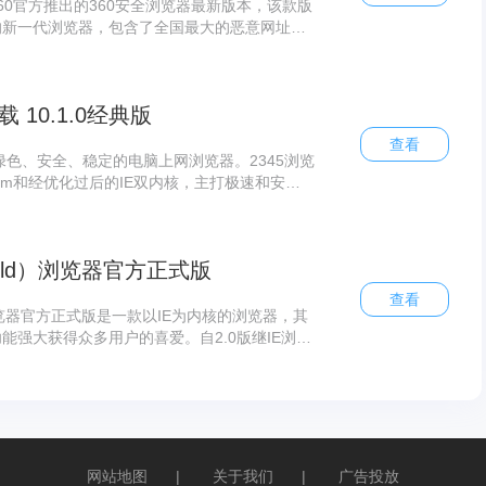
由360官方推出的360安全浏览器最新版本，该款版
的新一代浏览器，包含了全国最大的恶意网址
术。
 10.1.0经典版
查看
绿色、安全、稳定的电脑上网浏览器。2345浏览
ium和经优化过后的IE双内核，主打极速和安全
经典版为用户提供了在线升级，多标签浏览、智能
功能服务，让您拥有美观、实用、方便的上网体
是一款稳定、实用、绿色、安全的浏览器
rld）浏览器官方正式版
查看
）浏览器官方正式版是一款以IE为内核的浏览器，其
能强大获得众多用户的喜爱。自2.0版继IE浏览
浏览器是世界上第二
网站地图
|
关于我们
|
广告投放