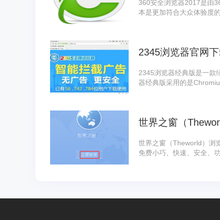
360安全浏览器2017是
本是更加符合大众体验度
库，采用恶意网址拦截技
2345浏览器官网下载
2345浏览器经典版是一款
器经典版采用的是Chrom
两个特性，2345浏览器
填表以及下载管理等多项
验，2345浏览器经典版
世界之窗（Thewo
世界之窗（Theworld
免费小巧、快速、安全、功
器7.0版之后，世界之窗