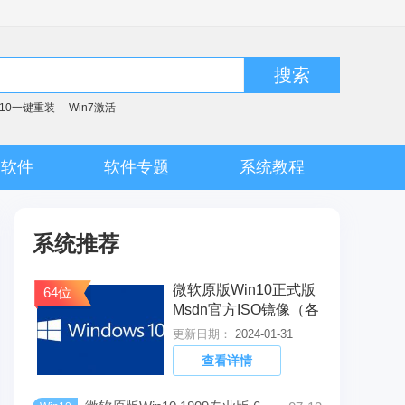
搜索
n10一键重装
Win7激活
脑软件
软件专题
系统教程
系统推荐
微软原版Win10正式版
64位
Msdn官方ISO镜像（各
版本）
更新日期：
2024-01-31
查看详情