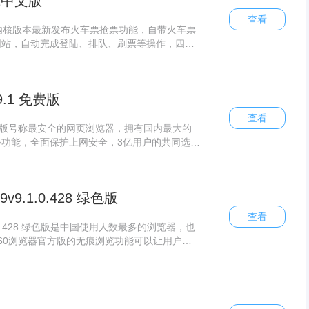
.1中文版
查看
.1内核版本最新发布火车票抢票功能，自带火车票
网站，自动完成登陆、排队、刷票等操作，四大
抢到回家票。360安全浏览器中文版自带“火车
中找到该应用，点击即可进入12306.cn官网，
9.1 免费版
查看
1 免费版号称最安全的网页浏览器，拥有国内最大的
功能，全面保护上网安全，3亿用户的共同选
用恶意网址拦截技术，可自
v9.1.0.428 绿色版
查看
1.0.428 绿色版是中国使用人数最多的浏览器，也
60浏览器官方版的无痕浏览功能可以让用户在
迹，这样别人就