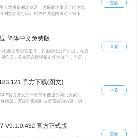
查看
使用人数最多的浏览器，也是最注重安全的浏览
无痕浏览功能可以让用户在浏览网页时不留下访
在你走后窥探隐私
32位 简体中文免费版
查看
典的电脑主页浏览工具，它由微软公司推出，在最
该浏览器，虽然现在慢慢被市场淘汰了，但是还
天带来的是支持Win7 32位的版本。
183.121 官方下载(图文)
查看
OGLE官方开发的一款简单便捷的网页浏览工
助你快速、安全的搜索到自己需要的内容，功能
开网页的情况下使浏览器快速稳定运行。
 V9.1.0.432 官方正式版
查看