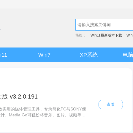
热搜：
Win11最新版本下载
Wi
n11
Win7
XP系统
电
 v3.2.0.191
查看
款高效实用的媒体管理工具，专为简化PC与SONY便
。Media Go可轻松将音乐、图片、视频等媒
输，无需复杂操作。Media Go内置智能转换
优化为适合目标设备的格式，同时尽可能保持最
流畅且质量出色。