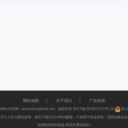
网站地图
|
关于我们
|
广告投放
家Win10官网（www.xitongtiandi.net） 版权所有
苏ICP备2023013757号-16
苏公网
件仅为个人学习测试使用，请在下载后24小时内删除，不得用于商业用途，否则后果自负，
如侵犯到您的权益,请及时通知我们!