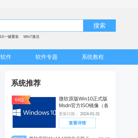
搜索
n10一键重装
Win7激活
脑软件
软件专题
系统教程
系统推荐
微软原版Win10正式版
64位
Msdn官方ISO镜像（各
版本）
更新日期：
2024-01-31
查看详情