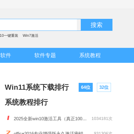
搜索
n10一键重装
Win7激活
脑软件
软件专题
系统教程
Win11系统下载排行
64位
32位
系统教程排行
2025全新win10激活工具（真正100%激活）
1034181次
office2016专业增强版永久激活密钥
931306次