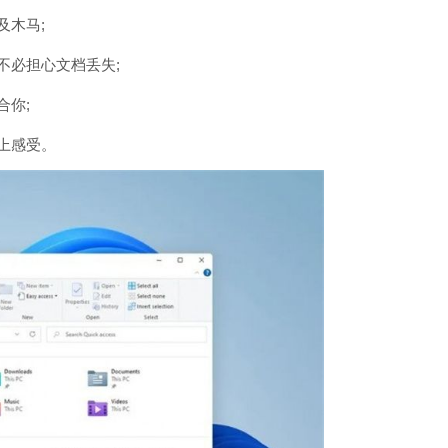
木马;
必担心文档丢失;
你;
上感受。